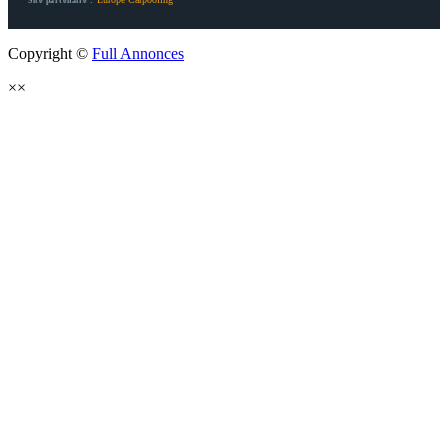
Site partenaire :
Copyright ©
Full Annonces
×
×