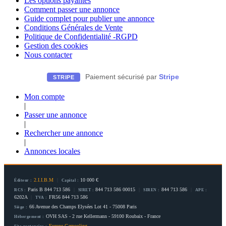
Les options payantes
Comment passer une annonce
Guide complet pour publier une annonce
Conditions Générales de Vente
Politique de Confidentialité -RGPD
Gestion des cookies
Nous contacter
Paiement sécurisé par
Stripe
STRIPE
Mon compte
|
Passer une annonce
|
Rechercher une annonce
|
Annonces locales
2.I.I.B.M
|
10 000 €
Éditeur :
Capital :
Paris B 844 713 586
|
844 713 586 00015
|
844 713 586
|
RCS :
SIRET :
SIREN :
APE :
6202A
|
FR56 844 713 586
TVA :
66 Avenue des Champs Elysées Lot 41 - 75008 Paris
Siège :
OVH SAS - 2 rue Kellermann - 59100 Roubaix - France
Hébergement :
Europe Carpooling