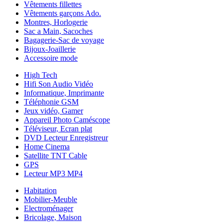
Vêtements fillettes
Vêtements garçons Ado.
Montres, Horlogerie
Sac a Main, Sacoches
Bagagerie-Sac de voyage
Bijoux-Joaillerie
Accessoire mode
High Tech
Hifi Son Audio Vidéo
Informatique, Imprimante
Téléphonie GSM
Jeux vidéo, Gamer
Appareil Photo Caméscope
Téléviseur, Ecran plat
DVD Lecteur Enregistreur
Home Cinema
Satellite TNT Cable
GPS
Lecteur MP3 MP4
Habitation
Mobilier-Meuble
Electroménager
Bricolage, Maison