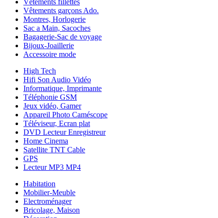
Vêtements fillettes
Vêtements garçons Ado.
Montres, Horlogerie
Sac a Main, Sacoches
Bagagerie-Sac de voyage
Bijoux-Joaillerie
Accessoire mode
High Tech
Hifi Son Audio Vidéo
Informatique, Imprimante
Téléphonie GSM
Jeux vidéo, Gamer
Appareil Photo Caméscope
Téléviseur, Ecran plat
DVD Lecteur Enregistreur
Home Cinema
Satellite TNT Cable
GPS
Lecteur MP3 MP4
Habitation
Mobilier-Meuble
Electroménager
Bricolage, Maison