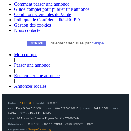
Comment passer une annonce
Guide complet pour publier une annonce
Conditions Générales de Vente
Politique de Confidentialité -RGPD
Gestion des cookies
Nous contacter
Paiement sécurisé par
Stripe
STRIPE
Mon compte
|
Passer une annonce
|
Rechercher une annonce
|
Annonces locales
2.I.I.B.M
|
10 000 €
Éditeur :
Capital :
Paris B 844 713 586
|
844 713 586 00015
|
844 713 586
|
RCS :
SIRET :
SIREN :
APE :
6202A
|
FR56 844 713 586
TVA :
66 Avenue des Champs Elysées Lot 41 - 75008 Paris
Siège :
OVH SAS - 2 rue Kellermann - 59100 Roubaix - France
Hébergement :
Europe Carpooling
Site partenaire :