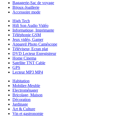
Bagagerie-Sac de voyage
Bijoux-Joaillerie
Accessoire mode
High Tech
Hifi Son Audio Vidéo
Informatique, Imprimante
Téléphonie GSM
Jeux vidéo, Gamer
Appareil Photo Caméscope
Téléviseur, Ecran plat
DVD Lecteur Enregistreur
Home Cinema
Satellite TNT Cable
GPS
Lecteur MP3 MP4
Habitation
Mobilier-Meuble
Electroménager
Bricolage, Maison
Décoration
Jardinage
Art & Culture
Vin et gastronomie