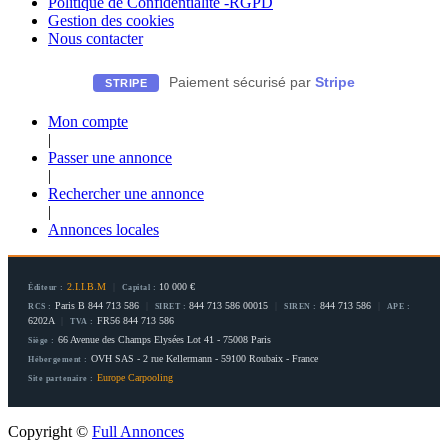
Politique de Confidentialité -RGPD
Gestion des cookies
Nous contacter
Paiement sécurisé par
Stripe
STRIPE
Mon compte
|
Passer une annonce
|
Rechercher une annonce
|
Annonces locales
2.I.I.B.M
|
10 000 €
Éditeur :
Capital :
Paris B 844 713 586
|
844 713 586 00015
|
844 713 586
|
RCS :
SIRET :
SIREN :
APE :
6202A
|
FR56 844 713 586
TVA :
66 Avenue des Champs Elysées Lot 41 - 75008 Paris
Siège :
OVH SAS - 2 rue Kellermann - 59100 Roubaix - France
Hébergement :
Europe Carpooling
Site partenaire :
Copyright ©
Full Annonces