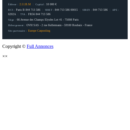
2.I.I.B.M
|
10 000 €
Éditeur :
Capital :
Paris B 844 713 586
|
844 713 586 00015
|
844 713 586
|
RCS :
SIRET :
SIREN :
APE :
6202A
|
FR56 844 713 586
TVA :
66 Avenue des Champs Elysées Lot 41 - 75008 Paris
Siège :
OVH SAS - 2 rue Kellermann - 59100 Roubaix - France
Hébergement :
Europe Carpooling
Site partenaire :
Copyright ©
Full Annonces
×
×