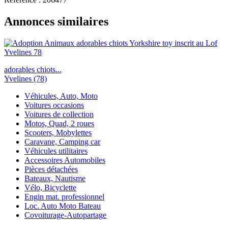
Annonces similaires
adorables chiots...
Yvelines (78)
Véhicules, Auto, Moto
Voitures occasions
Voitures de collection
Motos, Quad, 2 roues
Scooters, Mobylettes
Caravane, Camping car
Véhicules utilitaires
Accessoires Automobiles
Pièces détachées
Bateaux, Nautisme
Vélo, Bicyclette
Engin mat. professionnel
Loc. Auto Moto Bateau
Covoiturage-Autopartage