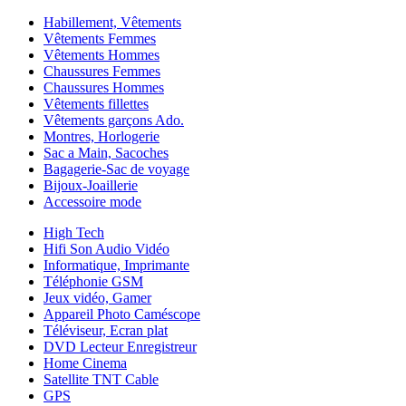
Habillement, Vêtements
Vêtements Femmes
Vêtements Hommes
Chaussures Femmes
Chaussures Hommes
Vêtements fillettes
Vêtements garçons Ado.
Montres, Horlogerie
Sac a Main, Sacoches
Bagagerie-Sac de voyage
Bijoux-Joaillerie
Accessoire mode
High Tech
Hifi Son Audio Vidéo
Informatique, Imprimante
Téléphonie GSM
Jeux vidéo, Gamer
Appareil Photo Caméscope
Téléviseur, Ecran plat
DVD Lecteur Enregistreur
Home Cinema
Satellite TNT Cable
GPS