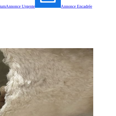
ium
Annonce Urgente
Annonce Encadrée