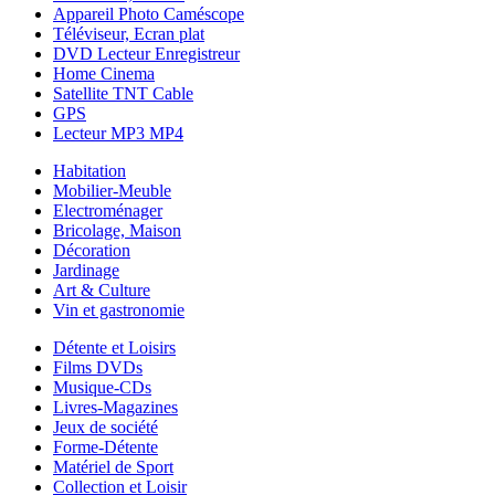
Appareil Photo Caméscope
Téléviseur, Ecran plat
DVD Lecteur Enregistreur
Home Cinema
Satellite TNT Cable
GPS
Lecteur MP3 MP4
Habitation
Mobilier-Meuble
Electroménager
Bricolage, Maison
Décoration
Jardinage
Art & Culture
Vin et gastronomie
Détente et Loisirs
Films DVDs
Musique-CDs
Livres-Magazines
Jeux de société
Forme-Détente
Matériel de Sport
Collection et Loisir