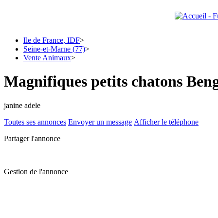
Ile de France, IDF
>
Seine-et-Marne (77)
>
Vente Animaux
>
Magnifiques petits chatons Ben
janine adele
Toutes ses annonces
Envoyer un message
Afficher le téléphone
Partager l'annonce
Gestion de l'annonce