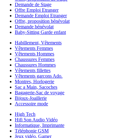
Demande de Stage
Offre Emploi Etranger
Demande Emploi Etranger
Offre, proposition bénévolat
Demande bénévolat
Baby-Sitting Garde enfant
Habillement, Vêtements
Vêtements Femmes
Vêtements Hommes
Chaussures Femmes
Chaussures Hommes
Vêtements fillettes
Vêtements garçons Ado.
Montres, Horlogerie
Sac a Main, Sacoches
Bagagerie-Sac de voyage
Bijoux-Joaillerie
Accessoire mode
High Tech
Hifi Son Audio Vidéo
Informatique, Imprimante
Téléphonie GSM
Jeux vidéo, Gamer