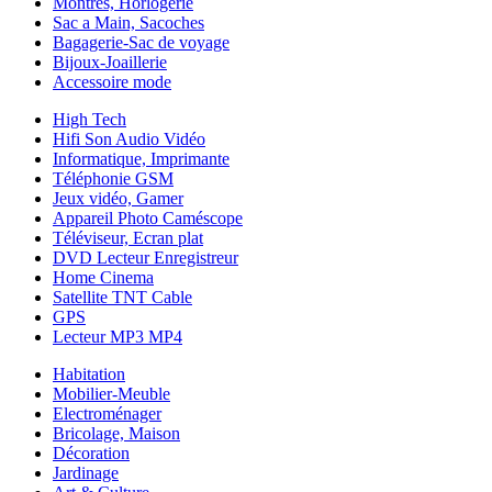
Montres, Horlogerie
Sac a Main, Sacoches
Bagagerie-Sac de voyage
Bijoux-Joaillerie
Accessoire mode
High Tech
Hifi Son Audio Vidéo
Informatique, Imprimante
Téléphonie GSM
Jeux vidéo, Gamer
Appareil Photo Caméscope
Téléviseur, Ecran plat
DVD Lecteur Enregistreur
Home Cinema
Satellite TNT Cable
GPS
Lecteur MP3 MP4
Habitation
Mobilier-Meuble
Electroménager
Bricolage, Maison
Décoration
Jardinage