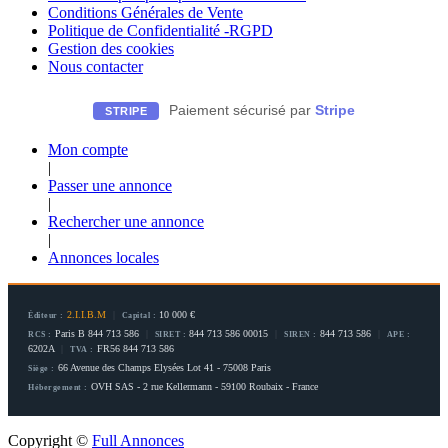
Conditions Générales de Vente
Politique de Confidentialité -RGPD
Gestion des cookies
Nous contacter
Paiement sécurisé par
Stripe
STRIPE
Mon compte
|
Passer une annonce
|
Rechercher une annonce
|
Annonces locales
2.I.I.B.M
|
10 000 €
Éditeur :
Capital :
Paris B 844 713 586
|
844 713 586 00015
|
844 713 586
|
RCS :
SIRET :
SIREN :
APE :
6202A
|
FR56 844 713 586
TVA :
66 Avenue des Champs Elysées Lot 41 - 75008 Paris
Siège :
OVH SAS - 2 rue Kellermann - 59100 Roubaix - France
Hébergement :
Copyright ©
Full Annonces