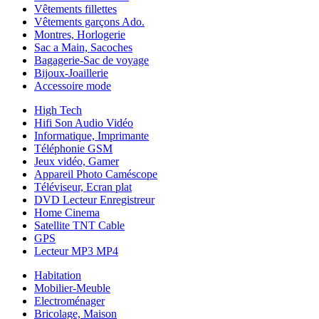
Vêtements fillettes
Vêtements garçons Ado.
Montres, Horlogerie
Sac a Main, Sacoches
Bagagerie-Sac de voyage
Bijoux-Joaillerie
Accessoire mode
High Tech
Hifi Son Audio Vidéo
Informatique, Imprimante
Téléphonie GSM
Jeux vidéo, Gamer
Appareil Photo Caméscope
Téléviseur, Ecran plat
DVD Lecteur Enregistreur
Home Cinema
Satellite TNT Cable
GPS
Lecteur MP3 MP4
Habitation
Mobilier-Meuble
Electroménager
Bricolage, Maison