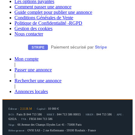
Les options payantes
Comment passer une annonce
Guide complet pour publier une annonce
Conditions Générales de Vente
Politique de Confidentialité -RGPD
Gestion des cookies
Nous contacter
Paiement sécurisé par
Stripe
STRIPE
Mon compte
|
Passer une annonce
|
Rechercher une annonce
|
Annonces locales
2.I.I.B.M
|
10 000 €
Éditeur :
Capital :
Paris B 844 713 586
|
844 713 586 00015
|
844 713 586
|
RCS :
SIRET :
SIREN :
APE :
6202A
|
FR56 844 713 586
TVA :
66 Avenue des Champs Elysées Lot 41 - 75008 Paris
Siège :
OVH SAS - 2 rue Kellermann - 59100 Roubaix - France
Hébergement :