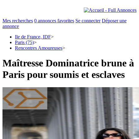
Mes recherches
0
annonces favorites
Se connecter
Déposer une
annonce
Ile de France, IDF
>
Paris (75)
>
Rencontres Amoureuses
>
Maîtresse Dominatrice brune à
Paris pour soumis et esclaves