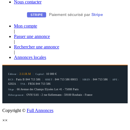
Nous contacter
Paiement sécurisé par
Stripe
STRIPE
Mon compte
|
Passer une annonce
|
Rechercher une annonce
|
Annonces locales
2.I.I.B.M
|
10 000 €
Éditeur :
Capital :
Paris B 844 713 586
|
844 713 586 00015
|
844 713 586
|
RCS :
SIRET :
SIREN :
APE :
6202A
|
FR56 844 713 586
TVA :
66 Avenue des Champs Elysées Lot 41 - 75008 Paris
Siège :
OVH SAS - 2 rue Kellermann - 59100 Roubaix - France
Hébergement :
Copyright ©
Full Annonces
×
×