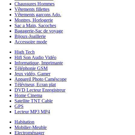
Chaussures Hommes
Vêtements fillettes
Vêtements garçons Ado.
Montres, Horlogerie
Sac a Main, Sacoches
Bagagerie-Sac de voyage
Bijoux-Joaillerie
Accessoire mode
High Tech
Hifi Son Audio Vidéo
Informatique, Imprimante
Téléphonie GSM
Jeux vidéo, Gamer
Appareil Photo Caméscope
Téléviseur, Ecran plat
DVD Lecteur Enregistreur
Home Cinema
Satellite TNT Cable
GPS
Lecteur MP3 MP4
Habitation
Mobilier-Meuble
Electroménager