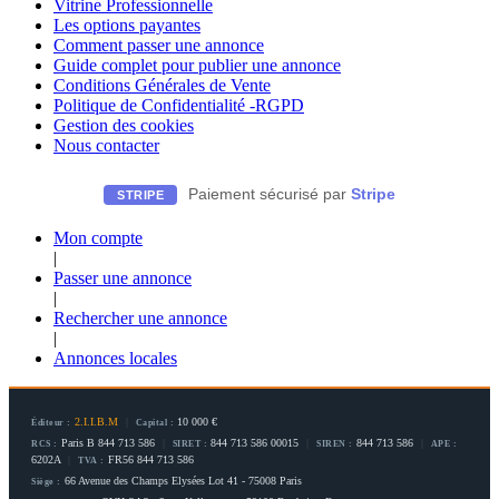
Vitrine Professionnelle
Les options payantes
Comment passer une annonce
Guide complet pour publier une annonce
Conditions Générales de Vente
Politique de Confidentialité -RGPD
Gestion des cookies
Nous contacter
Paiement sécurisé par
Stripe
STRIPE
Mon compte
|
Passer une annonce
|
Rechercher une annonce
|
Annonces locales
2.I.I.B.M
|
10 000 €
Éditeur :
Capital :
Paris B 844 713 586
|
844 713 586 00015
|
844 713 586
|
RCS :
SIRET :
SIREN :
APE :
6202A
|
FR56 844 713 586
TVA :
66 Avenue des Champs Elysées Lot 41 - 75008 Paris
Siège :