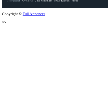
OVH SAS - 2 rue Kellermann - 59100 Roubaix - France
Hébergement :
Copyright ©
Full Annonces
×
×