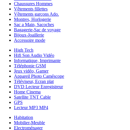
Chaussures Hommes
Vêtements fillettes
Vêtements garçons Ado.
Montres, Horlogerie
Sac a Main, Sacoches
Bagagerie-Sac de voyage
Bijoux-Joaillerie
Accessoire mode
High Tech
Hifi Son Audio Vidéo
Informatique, Imprimante
Téléphonie GSM
Jeux vidéo, Gamer
Appareil Photo Caméscope
Téléviseur, Ecran plat
DVD Lecteur Enregistreur
Home Cinema
Satellite TNT Cable
GPS
Lecteur MP3 MP4
Habitation
Mobilier-Meuble
Electroménager