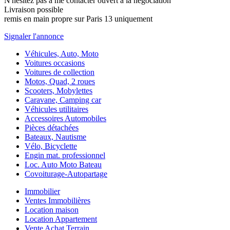
N'hésitez pas à me contacter ouvert à la négociation
Livraison possible
remis en main propre sur Paris 13 uniquement
Signaler l'annonce
Véhicules, Auto, Moto
Voitures occasions
Voitures de collection
Motos, Quad, 2 roues
Scooters, Mobylettes
Caravane, Camping car
Véhicules utilitaires
Accessoires Automobiles
Pièces détachées
Bateaux, Nautisme
Vélo, Bicyclette
Engin mat. professionnel
Loc. Auto Moto Bateau
Covoiturage-Autopartage
Immobilier
Ventes Immobilières
Location maison
Location Appartement
Vente Achat Terrain