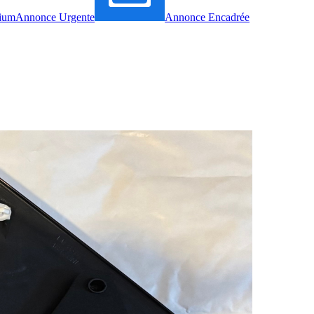
ium
Annonce Urgente
Annonce Encadrée