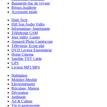
Bagagerie-Sac de voyage
Bijoux-Joaillerie
Accessoire mode
High Tech
Hifi Son Audio Vidéo
Informatique, Imprimante
Téléphonie GSM
Jeux vidéo, Gamer
Appareil Photo Caméscope
Téléviseur, Ecran plat
DVD Lecteur Enregistreur
Home Cinema
Satellite TNT Cable
GPS
Lecteur MP3 MP4
Habitation
Mobilier-Meuble
Electroménager
Bricolage, Maison
Décoration
Jardinage
Art & Culture
Vin et gastronomie