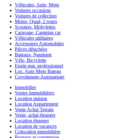
Véhicules, Auto, Moto
Voitures occasions
Voitures de collection
Motos, Quad, 2 roues
Scooters, Mobylettes
Caravane, Camping car
Véhicules utilitaires
Accessoires Automobiles
Pièces détachées
Bateaux, Nautisme
Vélo, Bicyclette
Engin mat. professionnel
Loc. Auto Moto Bateau
Covoiturage-Autopartage
Immobilier
Ventes Immobilières
Location maison
Location Appartement
Vente Achat Terrain
Vente, achat étranger
Location étranger
Location de vacances
Colocation immobilière
Bureaux et commerces