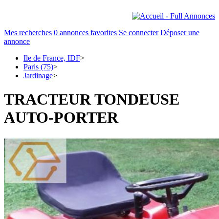
Mes recherches
0
annonces favorites
Se connecter
Déposer une
annonce
Ile de France, IDF
>
Paris (75)
>
Jardinage
>
TRACTEUR TONDEUSE
AUTO-PORTER