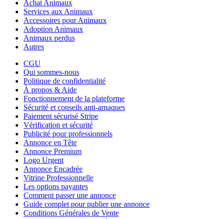
Achat Animaux
Services aux Animaux
Accessoires pour Animaux
Adoption Animaux
Animaux perdus
Autres
CGU
Qui sommes-nous
Politique de confidentialité
À propos & Aide
Fonctionnement de la plateforme
Sécurité et conseils anti-arnaques
Paiement sécurisé Stripe
Vérification et sécurité
Publicité pour professionnels
Annonce en Tête
Annonce Premium
Logo Urgent
Annonce Encadrée
Vitrine Professionnelle
Les options payantes
Comment passer une annonce
Guide complet pour publier une annonce
Conditions Générales de Vente