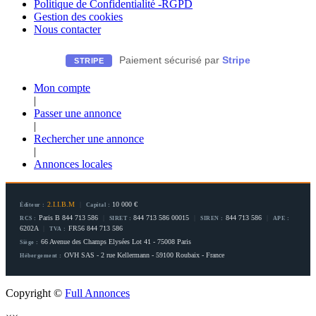
Politique de Confidentialité -RGPD
Gestion des cookies
Nous contacter
Paiement sécurisé par
Stripe
STRIPE
Mon compte
|
Passer une annonce
|
Rechercher une annonce
|
Annonces locales
2.I.I.B.M
|
10 000 €
Éditeur :
Capital :
Paris B 844 713 586
|
844 713 586 00015
|
844 713 586
|
RCS :
SIRET :
SIREN :
APE :
6202A
|
FR56 844 713 586
TVA :
66 Avenue des Champs Elysées Lot 41 - 75008 Paris
Siège :
OVH SAS - 2 rue Kellermann - 59100 Roubaix - France
Hébergement :
Copyright ©
Full Annonces