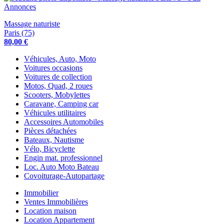
Massage naturiste
Paris (75)
80,00 €
Véhicules, Auto, Moto
Voitures occasions
Voitures de collection
Motos, Quad, 2 roues
Scooters, Mobylettes
Caravane, Camping car
Véhicules utilitaires
Accessoires Automobiles
Pièces détachées
Bateaux, Nautisme
Vélo, Bicyclette
Engin mat. professionnel
Loc. Auto Moto Bateau
Covoiturage-Autopartage
Immobilier
Ventes Immobilières
Location maison
Location Appartement