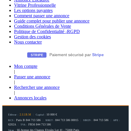
Vitrine Professionnelle
Les options payantes
Comment passer une annonce
Guide complet pour publier une annonce
Conditions Générales de Vente
Politique de Confidentialité -RGPD
Gestion des cookies
Nous contacter
Paiement sécurisé par
Stripe
STRIPE
Mon compte
|
Passer une annonce
|
Rechercher une annonce
|
Annonces locales
2.I.I.B.M
|
10 000 €
Éditeur :
Capital :
Paris B 844 713 586
|
844 713 586 00015
|
844 713 586
|
RCS :
SIRET :
SIREN :
APE :
6202A
|
FR56 844 713 586
TVA :
66 Avenue des Champs Elysées Lot 41 - 75008 Paris
Siège :