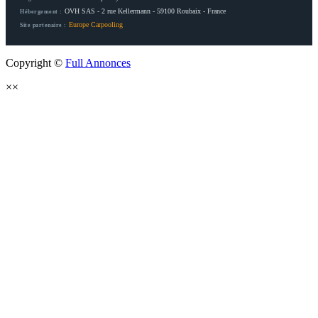
OVH SAS - 2 rue Kellermann - 59100 Roubaix - France
Hébergement :
Europe Carpooling
Site partenaire :
Copyright ©
Full Annonces
×
×