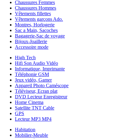
Chaussures Femmes
Chaussures Hommes
Vêtements fillettes
Vêtements garçons Ado.
Montres, Horlogerie
Sac a Main, Sacoches
Bagagerie-Sac de voyage
Bijoux-Joaillerie
Accessoire mode
High Tech
Hifi Son Audio Vidéo
Informatique, Imprimante
Téléphonie GSM
Jeux vidéo, Gamer
Appareil Photo Caméscope
Téléviseur, Ecran plat
DVD Lecteur Enregistreur
Home Cinema
Satellite TNT Cable
GPS
Lecteur MP3 MP4
Habitation
Mobilier-Meuble