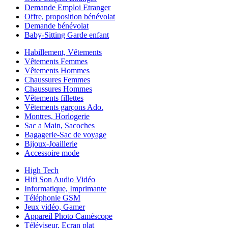
Demande Emploi Etranger
Offre, proposition bénévolat
Demande bénévolat
Baby-Sitting Garde enfant
Habillement, Vêtements
Vêtements Femmes
Vêtements Hommes
Chaussures Femmes
Chaussures Hommes
Vêtements fillettes
Vêtements garçons Ado.
Montres, Horlogerie
Sac a Main, Sacoches
Bagagerie-Sac de voyage
Bijoux-Joaillerie
Accessoire mode
High Tech
Hifi Son Audio Vidéo
Informatique, Imprimante
Téléphonie GSM
Jeux vidéo, Gamer
Appareil Photo Caméscope
Téléviseur, Ecran plat