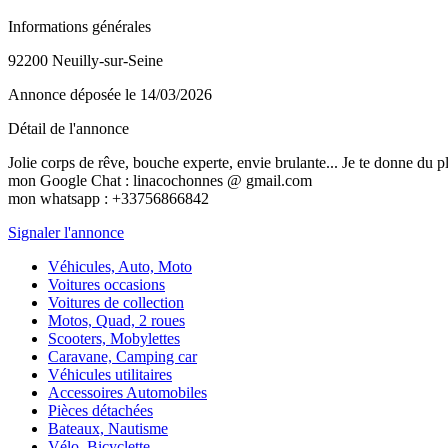
Informations générales
92200 Neuilly-sur-Seine
Annonce déposée
le 14/03/2026
Détail de l'annonce
Jolie corps de rêve, bouche experte, envie brulante... Je te donne du pla
mon Google Chat : linacochonnes @ gmail.com
mon whatsapp : +33756866842
Signaler l'annonce
Véhicules, Auto, Moto
Voitures occasions
Voitures de collection
Motos, Quad, 2 roues
Scooters, Mobylettes
Caravane, Camping car
Véhicules utilitaires
Accessoires Automobiles
Pièces détachées
Bateaux, Nautisme
Vélo, Bicyclette