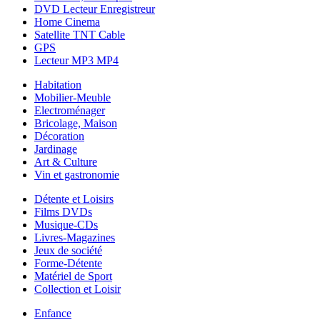
DVD Lecteur Enregistreur
Home Cinema
Satellite TNT Cable
GPS
Lecteur MP3 MP4
Habitation
Mobilier-Meuble
Electroménager
Bricolage, Maison
Décoration
Jardinage
Art & Culture
Vin et gastronomie
Détente et Loisirs
Films DVDs
Musique-CDs
Livres-Magazines
Jeux de société
Forme-Détente
Matériel de Sport
Collection et Loisir
Enfance