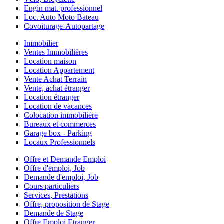
Engin mat. professionnel
Loc. Auto Moto Bateau
Covoiturage-Autopartage
Immobilier
Ventes Immobilières
Location maison
Location Appartement
Vente Achat Terrain
Vente, achat étranger
Location étranger
Location de vacances
Colocation immobilière
Bureaux et commerces
Garage box - Parking
Locaux Professionnels
Offre et Demande Emploi
Offre d'emploi, Job
Demande d'emploi, Job
Cours particuliers
Services, Prestations
Offre, proposition de Stage
Demande de Stage
Offre Emploi Etranger