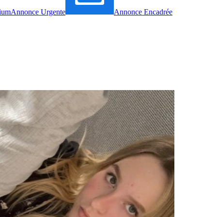
ium
Annonce Urgente
Annonce Encadrée