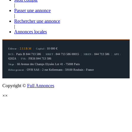
|
Passer une annonce
|
Rechercher une annonce
|
Annonces locales
2.I.I.B.M
|
10 000 €
Éditeur :
Capital :
Paris B 844 713 586
|
844 713 586 00015
|
844 713 586
|
RCS :
SIRET :
SIREN :
APE :
6202A
|
FR56 844 713 586
TVA :
66 Avenue des Champs Elysées Lot 41 - 75008 Paris
Siège :
OVH SAS - 2 rue Kellermann - 59100 Roubaix - France
Hébergement :
Copyright ©
Full Annonces
×
×