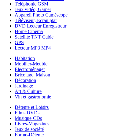
Téléphonie GSM
Jeux vidéo, Gamer
Appareil Photo Caméscope
Téléviseur, Ecran plat
DVD Lecteur Enregistreur
Home Cinema
Satellite TNT Cable
GPS
Lecteur MP3 MP4
Habitation
Mobilier-Meuble
Electroménager
Bricolage, Maison
Décoration
Jardinage
Art & Culture
Vin et gastronomie
Détente et Loisirs
Films DVDs
Musique-CDs
Livres-Magazines
Jeux de société
Forme-Détente