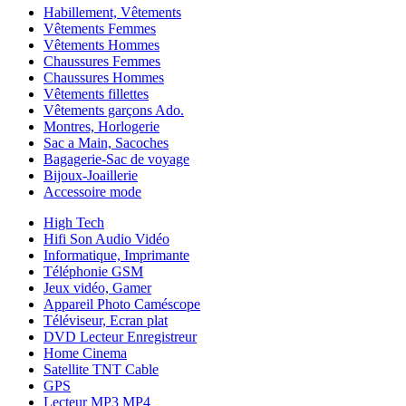
Habillement, Vêtements
Vêtements Femmes
Vêtements Hommes
Chaussures Femmes
Chaussures Hommes
Vêtements fillettes
Vêtements garçons Ado.
Montres, Horlogerie
Sac a Main, Sacoches
Bagagerie-Sac de voyage
Bijoux-Joaillerie
Accessoire mode
High Tech
Hifi Son Audio Vidéo
Informatique, Imprimante
Téléphonie GSM
Jeux vidéo, Gamer
Appareil Photo Caméscope
Téléviseur, Ecran plat
DVD Lecteur Enregistreur
Home Cinema
Satellite TNT Cable
GPS
Lecteur MP3 MP4