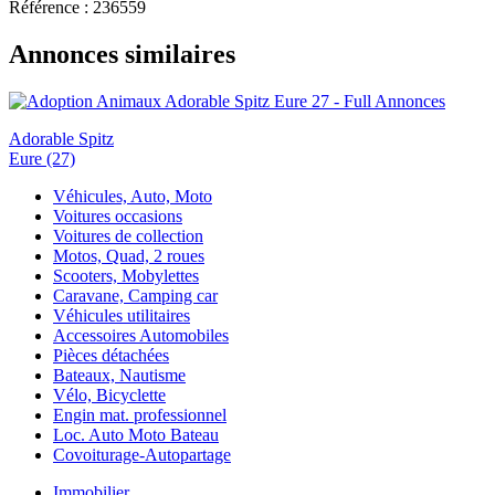
Référence : 236559
Annonces similaires
Adorable Spitz
Eure (27)
Véhicules, Auto, Moto
Voitures occasions
Voitures de collection
Motos, Quad, 2 roues
Scooters, Mobylettes
Caravane, Camping car
Véhicules utilitaires
Accessoires Automobiles
Pièces détachées
Bateaux, Nautisme
Vélo, Bicyclette
Engin mat. professionnel
Loc. Auto Moto Bateau
Covoiturage-Autopartage
Immobilier