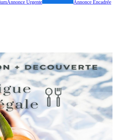
ium
Annonce Urgente
Annonce Encadrée