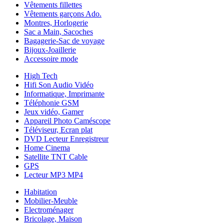
Vêtements fillettes
Vêtements garçons Ado.
Montres, Horlogerie
Sac a Main, Sacoches
Bagagerie-Sac de voyage
Bijoux-Joaillerie
Accessoire mode
High Tech
Hifi Son Audio Vidéo
Informatique, Imprimante
Téléphonie GSM
Jeux vidéo, Gamer
Appareil Photo Caméscope
Téléviseur, Ecran plat
DVD Lecteur Enregistreur
Home Cinema
Satellite TNT Cable
GPS
Lecteur MP3 MP4
Habitation
Mobilier-Meuble
Electroménager
Bricolage, Maison