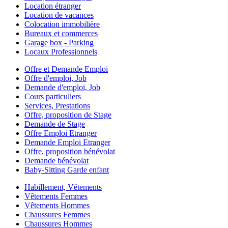
Location étranger
Location de vacances
Colocation immobilière
Bureaux et commerces
Garage box - Parking
Locaux Professionnels
Offre et Demande Emploi
Offre d'emploi, Job
Demande d'emploi, Job
Cours particuliers
Services, Prestations
Offre, proposition de Stage
Demande de Stage
Offre Emploi Etranger
Demande Emploi Etranger
Offre, proposition bénévolat
Demande bénévolat
Baby-Sitting Garde enfant
Habillement, Vêtements
Vêtements Femmes
Vêtements Hommes
Chaussures Femmes
Chaussures Hommes