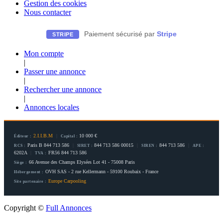
Gestion des cookies
Nous contacter
Paiement sécurisé par
Stripe
STRIPE
Mon compte
|
Passer une annonce
|
Rechercher une annonce
|
Annonces locales
2.I.I.B.M
|
10 000 €
Éditeur :
Capital :
Paris B 844 713 586
|
844 713 586 00015
|
844 713 586
|
RCS :
SIRET :
SIREN :
APE :
6202A
|
FR56 844 713 586
TVA :
66 Avenue des Champs Elysées Lot 41 - 75008 Paris
Siège :
OVH SAS - 2 rue Kellermann - 59100 Roubaix - France
Hébergement :
Europe Carpooling
Site partenaire :
Copyright ©
Full Annonces