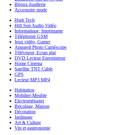
Bijoux-Joaillerie
Accessoire mode
High Tech
Hifi Son Audio Vidéo
Informatique, Imprimante
Téléphonie GSM
Jeux vidéo, Gamer
Appareil Photo Caméscope
Téléviseur, Ecran plat
DVD Lecteur Enregistreur
Home Cinema
Satellite TNT Cable
GPS
Lecteur MP3 MP4
Habitation
Mobilier-Meuble
Electroménager
Bricolage, Maison
Décoration
Jardinage
Art & Culture
Vin et gastronomie