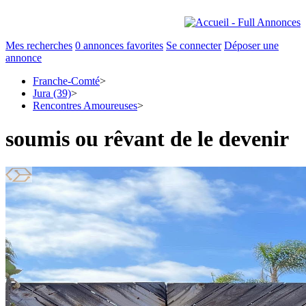
Mes recherches
0
annonces favorites
Se connecter
Déposer une
annonce
Franche-Comté
>
Jura (39)
>
Rencontres Amoureuses
>
soumis ou rêvant de le devenir