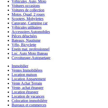
Véhicules, Auto, Moto
Voitures occasions
Voitures de collection
Motos, Quad, 2 roues
Scooters, Mobylettes
Caravane, Camping car
Véhicules utilitaires
Accessoires Automobiles
Pièces détachées
Bateaux, Nautisme
Vélo, Bicyclette
Engin mat. professionnel
Loc. Auto Moto Bateau
Covoiturage-Autopartage
Immobilier
Ventes Immobilières
Location maison
Location Appartement
Vente Achat Terrain
Vente, achat étranger
Location étranger
Location de vacances
Colocation immobilière
Bureaux et commerces