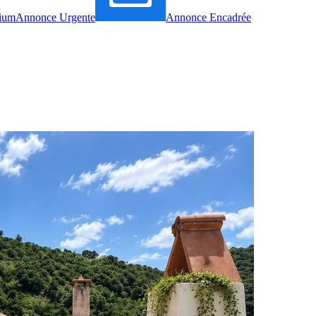
ium
Annonce Urgente
Annonce Encadrée