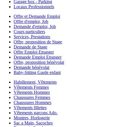
Garage box - Parking
Locaux Professionnels
Offre et Demande Emploi
Offre d'emploi, Job
Demande d'emploi, Job
Cours particuliers
Services, Prestations
Offre, proposition de Stage
Demande de Stage
Offre Emploi Etranger
Demande Emploi Etranger
Offre, proposition bénévolat
Demande bénévolat
Baby-Sitting Garde enfant
Habillement, Vêtements
Vêtements Femmes
Vêtements Hommes
Chaussures Femmes
Chaussures Hommes
Vêtements fillettes
Vêtements garçons Ado.
Montres, Horlogerie
Sac a Main, Sacoches