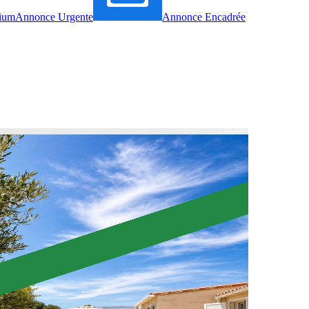
ium
Annonce Urgente
Annonce Encadrée