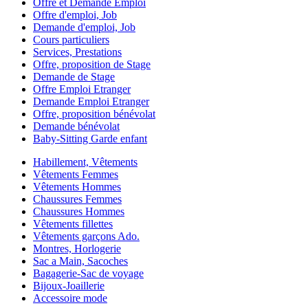
Offre et Demande Emploi
Offre d'emploi, Job
Demande d'emploi, Job
Cours particuliers
Services, Prestations
Offre, proposition de Stage
Demande de Stage
Offre Emploi Etranger
Demande Emploi Etranger
Offre, proposition bénévolat
Demande bénévolat
Baby-Sitting Garde enfant
Habillement, Vêtements
Vêtements Femmes
Vêtements Hommes
Chaussures Femmes
Chaussures Hommes
Vêtements fillettes
Vêtements garçons Ado.
Montres, Horlogerie
Sac a Main, Sacoches
Bagagerie-Sac de voyage
Bijoux-Joaillerie
Accessoire mode