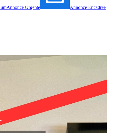
ium
Annonce Urgente
Annonce Encadrée