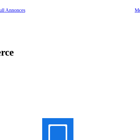
Me
rce