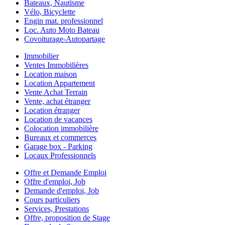
Bateaux, Nautisme
Vélo, Bicyclette
Engin mat. professionnel
Loc. Auto Moto Bateau
Covoiturage-Autopartage
Immobilier
Ventes Immobilières
Location maison
Location Appartement
Vente Achat Terrain
Vente, achat étranger
Location étranger
Location de vacances
Colocation immobilière
Bureaux et commerces
Garage box - Parking
Locaux Professionnels
Offre et Demande Emploi
Offre d'emploi, Job
Demande d'emploi, Job
Cours particuliers
Services, Prestations
Offre, proposition de Stage