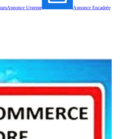
ium
Annonce Urgente
Annonce Encadrée