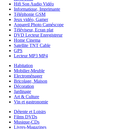
Hifi Son Audio Vidéo
Informatique, Imprimante
Téléphonie GSM
Jeux vidéo, Gamer
Appareil Photo Caméscope
Téléviseur, Ecran plat
DVD Lecteur Enregistreur
Home Cinema
Satellite TNT Cable
GPS
Lecteur MP3 MP4
Habitation
Mobilier-Meuble
Electroménager
Bricolage, Maison
Décoration
Jardinage
Art & Culture
Vin et gastronomie
Détente et Loisirs
Films DVDs
Musique-CDs
Livres-Magazines