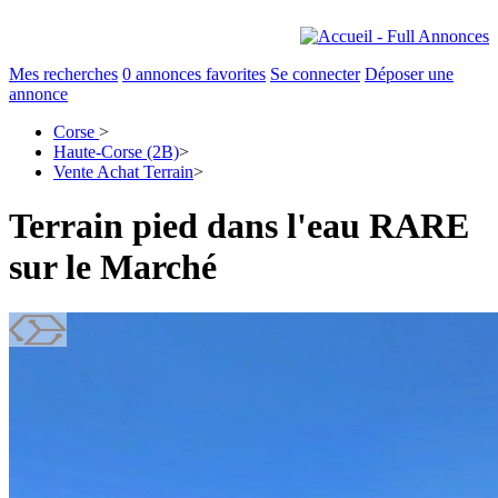
Mes recherches
0
annonces favorites
Se connecter
Déposer une
annonce
Corse
>
Haute-Corse (2B)
>
Vente Achat Terrain
>
Terrain pied dans l'eau RARE
sur le Marché