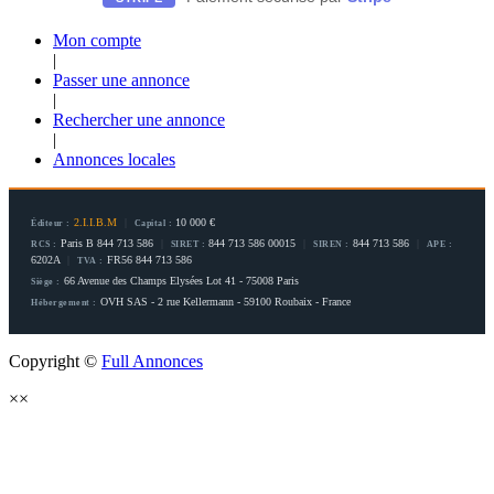
Mon compte
|
Passer une annonce
|
Rechercher une annonce
|
Annonces locales
2.I.I.B.M
|
10 000 €
Éditeur :
Capital :
Paris B 844 713 586
|
844 713 586 00015
|
844 713 586
|
RCS :
SIRET :
SIREN :
APE :
6202A
|
FR56 844 713 586
TVA :
66 Avenue des Champs Elysées Lot 41 - 75008 Paris
Siège :
OVH SAS - 2 rue Kellermann - 59100 Roubaix - France
Hébergement :
Copyright ©
Full Annonces
×
×