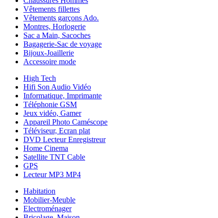
Chaussures Hommes
Vêtements fillettes
Vêtements garçons Ado.
Montres, Horlogerie
Sac a Main, Sacoches
Bagagerie-Sac de voyage
Bijoux-Joaillerie
Accessoire mode
High Tech
Hifi Son Audio Vidéo
Informatique, Imprimante
Téléphonie GSM
Jeux vidéo, Gamer
Appareil Photo Caméscope
Téléviseur, Ecran plat
DVD Lecteur Enregistreur
Home Cinema
Satellite TNT Cable
GPS
Lecteur MP3 MP4
Habitation
Mobilier-Meuble
Electroménager
Bricolage, Maison