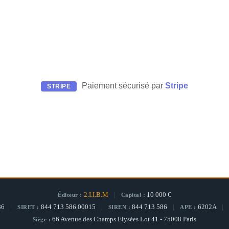
Paiement sécurisé par
Stripe
STRIPE
2.I.I.B.M
|
10 000 €
Éditeur :
Capital :
86
|
844 713 586 00015
|
844 713 586
|
6202A
|
SIRET :
SIREN :
APE :
66 Avenue des Champs Elysées Lot 41 - 75008 Paris
Siège :