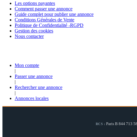
Les options payantes
Comment passer une annonce
Guide complet pour publier une annonce
Conditions Générales de Vente
Politique de Confidentialité -RGPD
Gestion des cookies
Nous contacter
Mon compte
|
Passer une annonce
|
Rechercher une annonce
|
Annonces locales
Paris B 844 713 5
RCS :