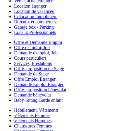
Vente, achat étranger
Location étranger
Location de vacances
Colocation immobilière
Bureaux et commerces
Garage box - Parking
Locaux Professionnels
Offre et Demande Emploi
Offre d'emploi, Job
Demande d'emploi, Job
Cours particuliers
Services, Prestations
Offre, proposition de Stage
Demande de Stage
Offre Emploi Etranger
Demande Emploi Etranger
Offre, proposition bénévolat
Demande bénévolat
Baby-Sitting Garde enfant
Habillement, Vêtements
Vêtements Femmes
Vêtements Hommes
Chaussures Femmes