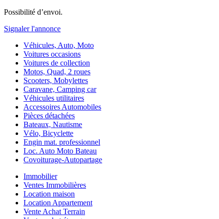
Possibilité d’envoi.
Signaler l'annonce
Véhicules, Auto, Moto
Voitures occasions
Voitures de collection
Motos, Quad, 2 roues
Scooters, Mobylettes
Caravane, Camping car
Véhicules utilitaires
Accessoires Automobiles
Pièces détachées
Bateaux, Nautisme
Vélo, Bicyclette
Engin mat. professionnel
Loc. Auto Moto Bateau
Covoiturage-Autopartage
Immobilier
Ventes Immobilières
Location maison
Location Appartement
Vente Achat Terrain