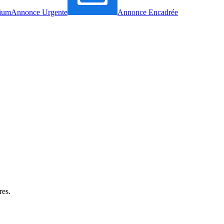
ium
Annonce Urgente
Annonce Encadrée
res.