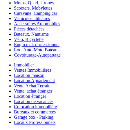
Motos, Quad, 2 roues
Scooters, Mobylettes
Caravane, Camping car
Véhicules utilitaires
Accessoires Automobiles
Pièces détachées
Bateaux, Nautisme
Vélo, Bicyclette
Engin mat. professionnel
Loc. Auto Moto Bateau
Covoiturage-Autopartage
Immobilier
Ventes Immobilières
Location maison
Location Appartement
Vente Achat Terrain
Vente, achat étranger
Location étranger
Location de vacances
Colocation immobilière
Bureaux et commerces
Garage box - Parking
Locaux Professionnels