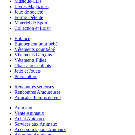
Musique-CDs
Livres-Magazines
Jeux de société
Forme-Détente
Matériel de Sport
Collection et Loisir
Enfance
Equipement pour bébé
Vêtements pour bébé
Vêtements Garçons
Vêtements Filles
Chaussures enfants
Jeux et Jouets
Puériculture
Rencontres sérieuses
Rencontres Amoureuses
Amicales-Perdus de vue
Animaux
Vente Animaux
Achat Animaux
Services aux Animaux
Accessoires pour Animaux
Adoption Animaux