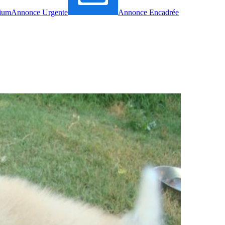
ium
Annonce Urgente
Annonce Encadrée