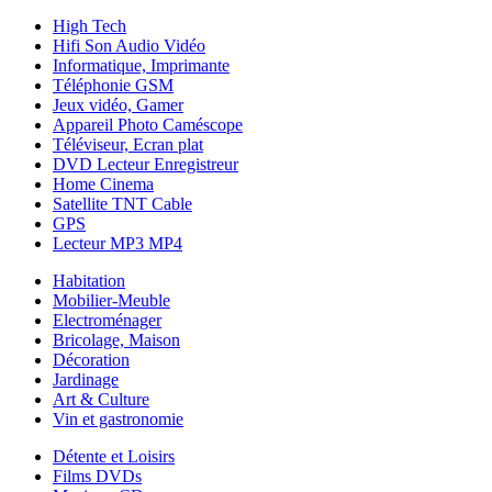
High Tech
Hifi Son Audio Vidéo
Informatique, Imprimante
Téléphonie GSM
Jeux vidéo, Gamer
Appareil Photo Caméscope
Téléviseur, Ecran plat
DVD Lecteur Enregistreur
Home Cinema
Satellite TNT Cable
GPS
Lecteur MP3 MP4
Habitation
Mobilier-Meuble
Electroménager
Bricolage, Maison
Décoration
Jardinage
Art & Culture
Vin et gastronomie
Détente et Loisirs
Films DVDs