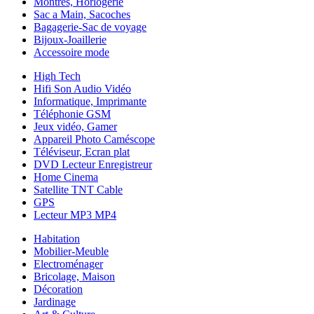
Montres, Horlogerie
Sac a Main, Sacoches
Bagagerie-Sac de voyage
Bijoux-Joaillerie
Accessoire mode
High Tech
Hifi Son Audio Vidéo
Informatique, Imprimante
Téléphonie GSM
Jeux vidéo, Gamer
Appareil Photo Caméscope
Téléviseur, Ecran plat
DVD Lecteur Enregistreur
Home Cinema
Satellite TNT Cable
GPS
Lecteur MP3 MP4
Habitation
Mobilier-Meuble
Electroménager
Bricolage, Maison
Décoration
Jardinage