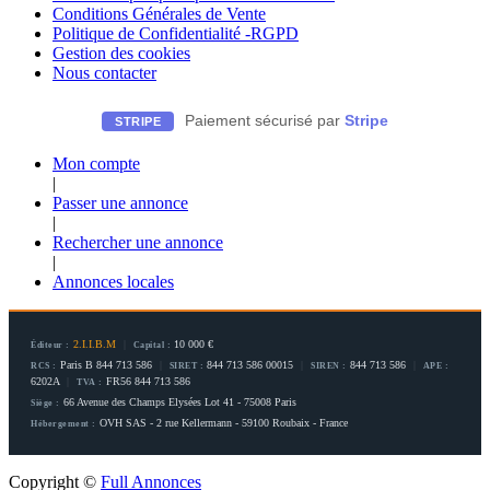
Conditions Générales de Vente
Politique de Confidentialité -RGPD
Gestion des cookies
Nous contacter
Paiement sécurisé par
Stripe
STRIPE
Mon compte
|
Passer une annonce
|
Rechercher une annonce
|
Annonces locales
2.I.I.B.M
|
10 000 €
Éditeur :
Capital :
Paris B 844 713 586
|
844 713 586 00015
|
844 713 586
|
RCS :
SIRET :
SIREN :
APE :
6202A
|
FR56 844 713 586
TVA :
66 Avenue des Champs Elysées Lot 41 - 75008 Paris
Siège :
OVH SAS - 2 rue Kellermann - 59100 Roubaix - France
Hébergement :
Copyright ©
Full Annonces