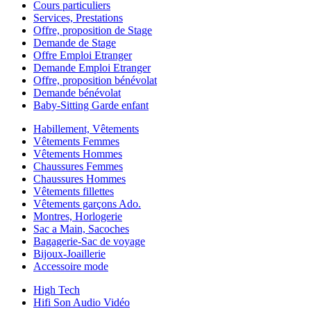
Cours particuliers
Services, Prestations
Offre, proposition de Stage
Demande de Stage
Offre Emploi Etranger
Demande Emploi Etranger
Offre, proposition bénévolat
Demande bénévolat
Baby-Sitting Garde enfant
Habillement, Vêtements
Vêtements Femmes
Vêtements Hommes
Chaussures Femmes
Chaussures Hommes
Vêtements fillettes
Vêtements garçons Ado.
Montres, Horlogerie
Sac a Main, Sacoches
Bagagerie-Sac de voyage
Bijoux-Joaillerie
Accessoire mode
High Tech
Hifi Son Audio Vidéo