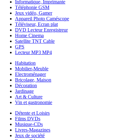
Informatique, Imprimante
Téléphonie GSM
Jeux vidéo, Gamer
Appareil Photo Caméscope
Téléviseur, Ecran plat
DVD Lecteur Enregistreur
Home Cinema
Satellite TNT Cable
GPS
Lecteur MP3 MP4
Habitation
Mobilier-Meuble
Electroménager
Bricolage, Maison
Décoration
Jardinage
Art & Culture
Vin et gastronomie
Détente et Loisirs
Films DVDs
Musique-CDs
Livres-Magazines
Jeux de société