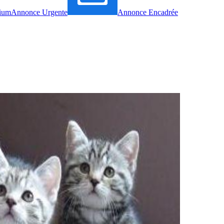
ium
Annonce Urgente
Annonce Encadrée