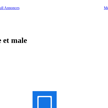
Me
e et male