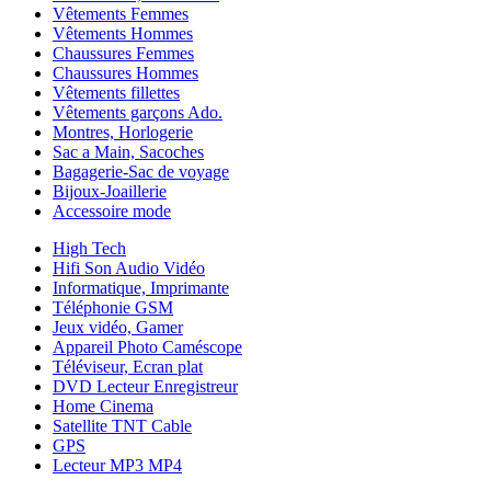
Vêtements Femmes
Vêtements Hommes
Chaussures Femmes
Chaussures Hommes
Vêtements fillettes
Vêtements garçons Ado.
Montres, Horlogerie
Sac a Main, Sacoches
Bagagerie-Sac de voyage
Bijoux-Joaillerie
Accessoire mode
High Tech
Hifi Son Audio Vidéo
Informatique, Imprimante
Téléphonie GSM
Jeux vidéo, Gamer
Appareil Photo Caméscope
Téléviseur, Ecran plat
DVD Lecteur Enregistreur
Home Cinema
Satellite TNT Cable
GPS
Lecteur MP3 MP4