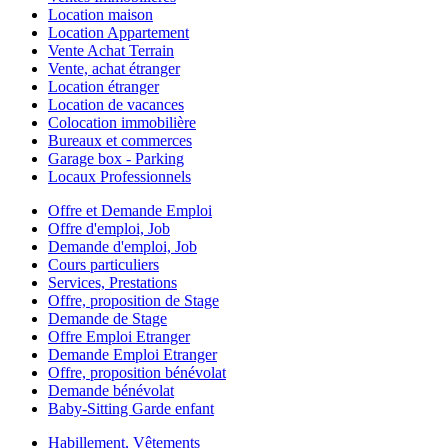
Location maison
Location Appartement
Vente Achat Terrain
Vente, achat étranger
Location étranger
Location de vacances
Colocation immobilière
Bureaux et commerces
Garage box - Parking
Locaux Professionnels
Offre et Demande Emploi
Offre d'emploi, Job
Demande d'emploi, Job
Cours particuliers
Services, Prestations
Offre, proposition de Stage
Demande de Stage
Offre Emploi Etranger
Demande Emploi Etranger
Offre, proposition bénévolat
Demande bénévolat
Baby-Sitting Garde enfant
Habillement, Vêtements