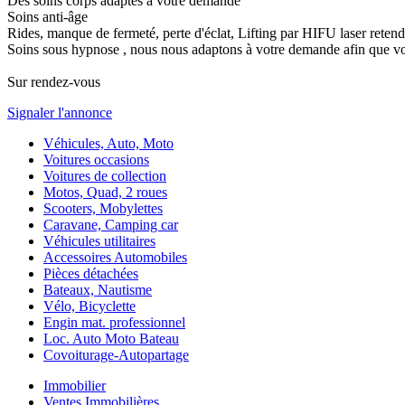
Des soins corps adaptés à votre demande
Soins anti-âge
Rides, manque de fermeté, perte d'éclat, Lifting par HIFU laser retend
Soins sous hypnose , nous nous adaptons à votre demande afin que vou
Sur rendez-vous
Signaler l'annonce
Véhicules, Auto, Moto
Voitures occasions
Voitures de collection
Motos, Quad, 2 roues
Scooters, Mobylettes
Caravane, Camping car
Véhicules utilitaires
Accessoires Automobiles
Pièces détachées
Bateaux, Nautisme
Vélo, Bicyclette
Engin mat. professionnel
Loc. Auto Moto Bateau
Covoiturage-Autopartage
Immobilier
Ventes Immobilières