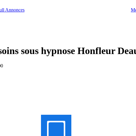
Me
 soins sous hypnose Honfleur Deau
00