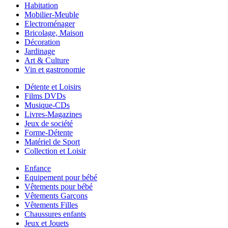
Habitation
Mobilier-Meuble
Electroménager
Bricolage, Maison
Décoration
Jardinage
Art & Culture
Vin et gastronomie
Détente et Loisirs
Films DVDs
Musique-CDs
Livres-Magazines
Jeux de société
Forme-Détente
Matériel de Sport
Collection et Loisir
Enfance
Equipement pour bébé
Vêtements pour bébé
Vêtements Garçons
Vêtements Filles
Chaussures enfants
Jeux et Jouets