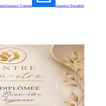
ium
Annonce Urgente
Annonce Encadrée