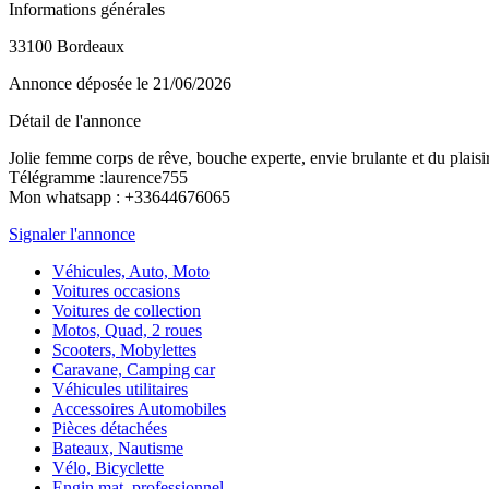
Informations générales
33100 Bordeaux
Annonce déposée
le 21/06/2026
Détail de l'annonce
Jolie femme corps de rêve, bouche experte, envie brulante et du plaisirs 
Télégramme :laurence755
Mon whatsapp : +33644676065
Signaler l'annonce
Véhicules, Auto, Moto
Voitures occasions
Voitures de collection
Motos, Quad, 2 roues
Scooters, Mobylettes
Caravane, Camping car
Véhicules utilitaires
Accessoires Automobiles
Pièces détachées
Bateaux, Nautisme
Vélo, Bicyclette
Engin mat. professionnel