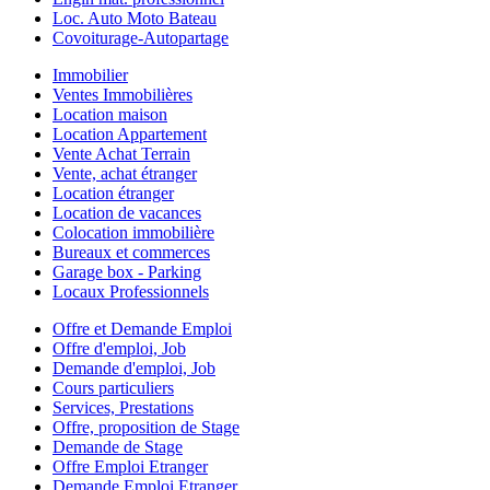
Loc. Auto Moto Bateau
Covoiturage-Autopartage
Immobilier
Ventes Immobilières
Location maison
Location Appartement
Vente Achat Terrain
Vente, achat étranger
Location étranger
Location de vacances
Colocation immobilière
Bureaux et commerces
Garage box - Parking
Locaux Professionnels
Offre et Demande Emploi
Offre d'emploi, Job
Demande d'emploi, Job
Cours particuliers
Services, Prestations
Offre, proposition de Stage
Demande de Stage
Offre Emploi Etranger
Demande Emploi Etranger