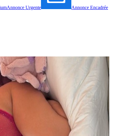
ium
Annonce Urgente
Annonce Encadrée