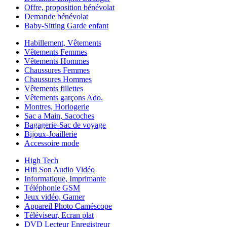
Offre, proposition bénévolat
Demande bénévolat
Baby-Sitting Garde enfant
Habillement, Vêtements
Vêtements Femmes
Vêtements Hommes
Chaussures Femmes
Chaussures Hommes
Vêtements fillettes
Vêtements garçons Ado.
Montres, Horlogerie
Sac a Main, Sacoches
Bagagerie-Sac de voyage
Bijoux-Joaillerie
Accessoire mode
High Tech
Hifi Son Audio Vidéo
Informatique, Imprimante
Téléphonie GSM
Jeux vidéo, Gamer
Appareil Photo Caméscope
Téléviseur, Ecran plat
DVD Lecteur Enregistreur