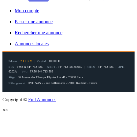
Mon compte
|
Passer une annonce
|
Rechercher une annonce
|
Annonces locales
2.I.I.B.M
|
10 000 €
Éditeur :
Capital :
Paris B 844 713 586
|
844 713 586 00015
|
844 713 586
|
RCS :
SIRET :
SIREN :
APE :
6202A
|
FR56 844 713 586
TVA :
66 Avenue des Champs Elysées Lot 41 - 75008 Paris
Siège :
OVH SAS - 2 rue Kellermann - 59100 Roubaix - France
Hébergement :
Copyright ©
Full Annonces
×
×