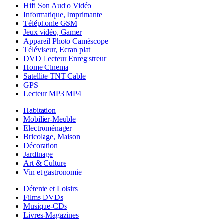
Hifi Son Audio Vidéo
Informatique, Imprimante
Téléphonie GSM
Jeux vidéo, Gamer
Appareil Photo Caméscope
Téléviseur, Ecran plat
DVD Lecteur Enregistreur
Home Cinema
Satellite TNT Cable
GPS
Lecteur MP3 MP4
Habitation
Mobilier-Meuble
Electroménager
Bricolage, Maison
Décoration
Jardinage
Art & Culture
Vin et gastronomie
Détente et Loisirs
Films DVDs
Musique-CDs
Livres-Magazines