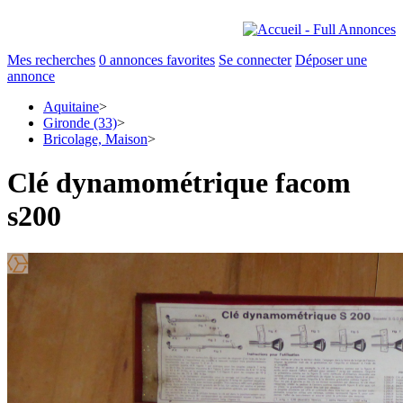
Mes recherches
0
annonces favorites
Se connecter
Déposer une
annonce
Aquitaine
>
Gironde (33)
>
Bricolage, Maison
>
Clé dynamométrique facom
s200