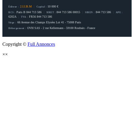
2.I.I.B.M
|
10 000 €
Éditeur :
Capital :
Paris B 844 713 586
|
844 713 586 00015
|
844 713 586
|
RCS :
SIRET :
SIREN :
APE :
6202A
|
FR56 844 713 586
TVA :
66 Avenue des Champs Elysées Lot 41 - 75008 Paris
Siège :
OVH SAS - 2 rue Kellermann - 59100 Roubaix - France
Hébergement :
Copyright ©
Full Annonces
×
×