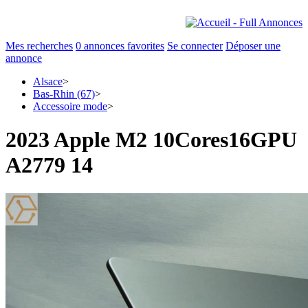
Mes recherches
0
annonces favorites
Se connecter
Déposer une
annonce
Alsace
>
Bas-Rhin (67)
>
Accessoire mode
>
2023 Apple M2 10Cores16GPU
A2779 14