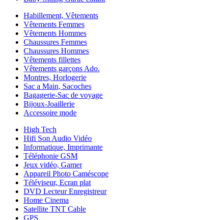
Habillement, Vêtements
Vêtements Femmes
Vêtements Hommes
Chaussures Femmes
Chaussures Hommes
Vêtements fillettes
Vêtements garçons Ado.
Montres, Horlogerie
Sac a Main, Sacoches
Bagagerie-Sac de voyage
Bijoux-Joaillerie
Accessoire mode
High Tech
Hifi Son Audio Vidéo
Informatique, Imprimante
Téléphonie GSM
Jeux vidéo, Gamer
Appareil Photo Caméscope
Téléviseur, Ecran plat
DVD Lecteur Enregistreur
Home Cinema
Satellite TNT Cable
GPS