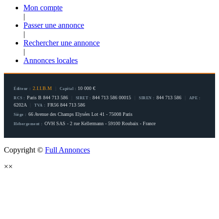
Mon compte
|
Passer une annonce
|
Rechercher une annonce
|
Annonces locales
2.I.I.B.M
|
10 000 €
Éditeur :
Capital :
Paris B 844 713 586
|
844 713 586 00015
|
844 713 586
|
RCS :
SIRET :
SIREN :
APE :
6202A
|
FR56 844 713 586
TVA :
66 Avenue des Champs Elysées Lot 41 - 75008 Paris
Siège :
OVH SAS - 2 rue Kellermann - 59100 Roubaix - France
Hébergement :
Copyright ©
Full Annonces
×
×