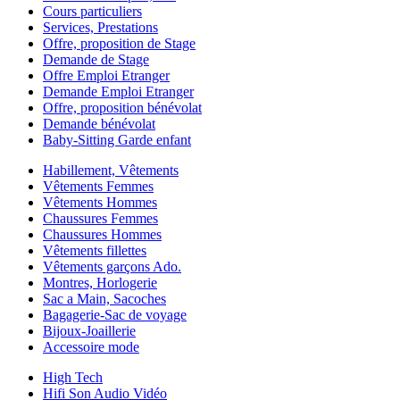
Cours particuliers
Services, Prestations
Offre, proposition de Stage
Demande de Stage
Offre Emploi Etranger
Demande Emploi Etranger
Offre, proposition bénévolat
Demande bénévolat
Baby-Sitting Garde enfant
Habillement, Vêtements
Vêtements Femmes
Vêtements Hommes
Chaussures Femmes
Chaussures Hommes
Vêtements fillettes
Vêtements garçons Ado.
Montres, Horlogerie
Sac a Main, Sacoches
Bagagerie-Sac de voyage
Bijoux-Joaillerie
Accessoire mode
High Tech
Hifi Son Audio Vidéo