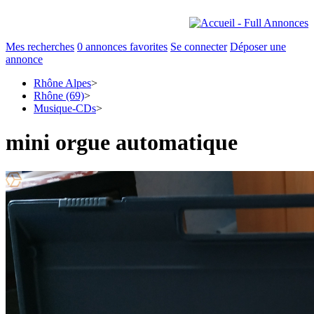
Mes recherches
0
annonces favorites
Se connecter
Déposer une
annonce
Rhône Alpes
>
Rhône (69)
>
Musique-CDs
>
mini orgue automatique