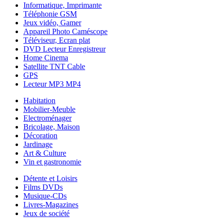
Informatique, Imprimante
Téléphonie GSM
Jeux vidéo, Gamer
Appareil Photo Caméscope
Téléviseur, Ecran plat
DVD Lecteur Enregistreur
Home Cinema
Satellite TNT Cable
GPS
Lecteur MP3 MP4
Habitation
Mobilier-Meuble
Electroménager
Bricolage, Maison
Décoration
Jardinage
Art & Culture
Vin et gastronomie
Détente et Loisirs
Films DVDs
Musique-CDs
Livres-Magazines
Jeux de société