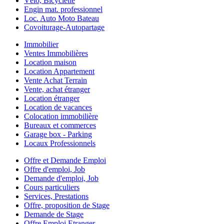
Vélo, Bicyclette
Engin mat. professionnel
Loc. Auto Moto Bateau
Covoiturage-Autopartage
Immobilier
Ventes Immobilières
Location maison
Location Appartement
Vente Achat Terrain
Vente, achat étranger
Location étranger
Location de vacances
Colocation immobilière
Bureaux et commerces
Garage box - Parking
Locaux Professionnels
Offre et Demande Emploi
Offre d'emploi, Job
Demande d'emploi, Job
Cours particuliers
Services, Prestations
Offre, proposition de Stage
Demande de Stage
Offre Emploi Etranger