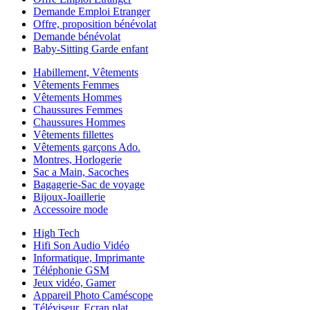
Demande Emploi Etranger
Offre, proposition bénévolat
Demande bénévolat
Baby-Sitting Garde enfant
Habillement, Vêtements
Vêtements Femmes
Vêtements Hommes
Chaussures Femmes
Chaussures Hommes
Vêtements fillettes
Vêtements garçons Ado.
Montres, Horlogerie
Sac a Main, Sacoches
Bagagerie-Sac de voyage
Bijoux-Joaillerie
Accessoire mode
High Tech
Hifi Son Audio Vidéo
Informatique, Imprimante
Téléphonie GSM
Jeux vidéo, Gamer
Appareil Photo Caméscope
Téléviseur, Ecran plat