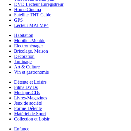
DVD Lecteur Enregistreur
Home Cinema
Satellite TNT Cable
GPS
Lecteur MP3 MP4
Habitation
Mobilier-Meuble
Electroménager
Bricolage, Maison
Décoration
Jardinage
Art & Culture
Vin et gastronomie
Détente et Loisirs
Films DVDs
Musique-CDs
Livres-Magazines
Jeux de société
Forme-Détente
Matériel de Sport
Collection et Loisir
Enfance