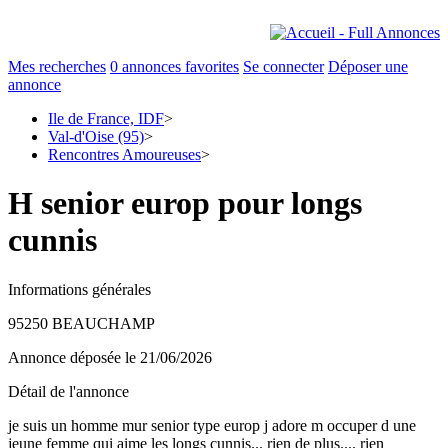
Mes recherches
0
annonces favorites
Se connecter
Déposer une
annonce
Ile de France, IDF
>
Val-d'Oise (95)
>
Rencontres Amoureuses
>
H senior europ pour longs
cunnis
Informations générales
95250 BEAUCHAMP
Annonce déposée
le 21/06/2026
Détail de l'annonce
je suis un homme mur senior type europ j adore m occuper d une
jeune femme qui aime les longs cunnis... rien de plus.... rien