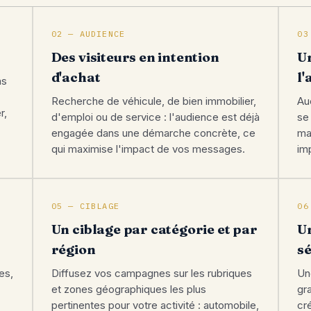
02 — AUDIENCE
03
Des visiteurs en intention
U
d'achat
l
ns
Recherche de véhicule, de bien immobilier,
Au
r,
d'emploi ou de service : l'audience est déjà
se 
engagée dans une démarche concrète, ce
ma
qui maximise l'impact de vos messages.
im
05 — CIBLAGE
06
Un ciblage par catégorie et par
U
région
s
es,
Diffusez vos campagnes sur les rubriques
Un
et zones géographiques les plus
gr
pertinentes pour votre activité : automobile,
cré