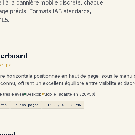
l à la bannière mobile discrète, chaque
ge précis. Formats IAB standards,
ML5.
derboard
90 px
re horizontale positionnée en haut de page, sous le menu de
connu, offrant un excellent équilibre entre visibilité et discr
ité très élevée
Desktop
Mobile (adapté en 320×50)
iété
Toutes pages
HTML5 / GIF / PNG
board