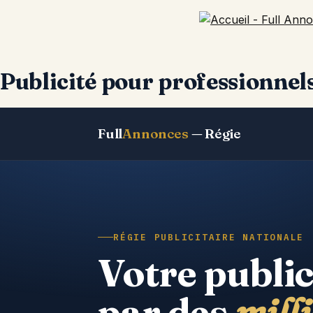
Publicité pour professionnel
Full
Annonces
— Régie
RÉGIE PUBLICITAIRE NATIONALE
Votre public
par des
mill