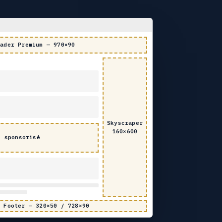
eader Premium — 970×90
Skyscraper
160×600
t sponsorisé
y Footer — 320×50 / 728×90