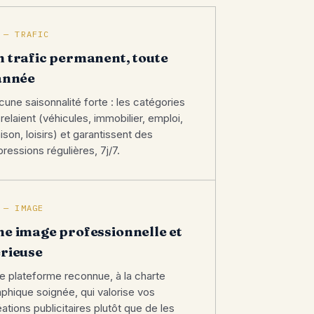
 — TRAFIC
n trafic permanent, toute
'année
cune saisonnalité forte : les catégories
relaient (véhicules, immobilier, emploi,
ison, loisirs) et garantissent des
pressions régulières, 7j/7.
 — IMAGE
ne image professionnelle et
érieuse
e plateforme reconnue, à la charte
aphique soignée, qui valorise vos
ations publicitaires plutôt que de les