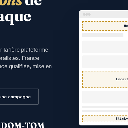
aque
H
 la 1ère plateforme
ralistes. France
e qualifiée, mise en
Encar
 une campagne
Stick
+ DOM-TOM