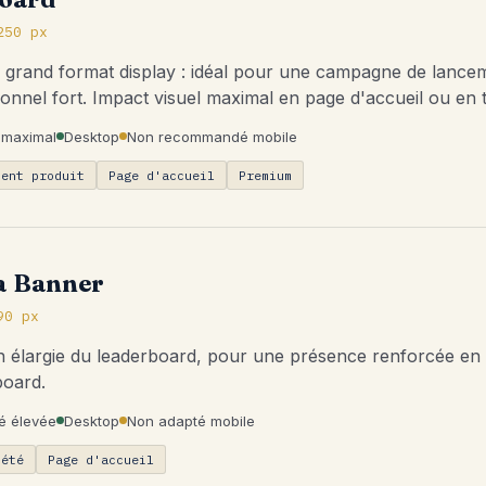
250 px
s grand format display : idéal pour une campagne de lanc
tionnel fort. Impact visuel maximal en page d'accueil ou en 
 maximal
Desktop
Non recommandé mobile
ment produit
Page d'accueil
Premium
a Banner
90 px
n élargie du leaderboard, pour une présence renforcée en 
board.
ité élevée
Desktop
Non adapté mobile
iété
Page d'accueil