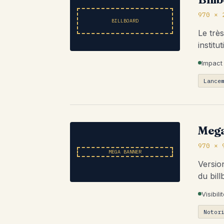
970 × 
BILLBOARD
Le trè
institu
Impact
Lance
Meg
970 × 
MEGA BANNER
Versio
du bill
Visibil
Notor