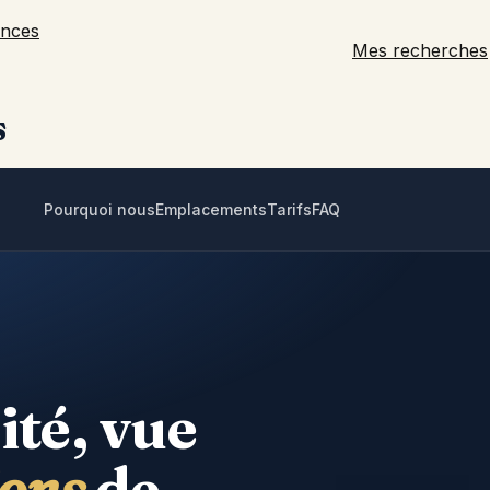
Mes recherches
s
Pourquoi nous
Emplacements
Tarifs
FAQ
ité, vue
ions
de