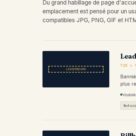
Du grand habillage de page d'accuei
emplacement est pensé pour un usa
compatibles JPG, PNG, GIF et HT
Lea
728 × 
LEADERBOARD
Banniè
plus re
Visibil
Notor
Bill