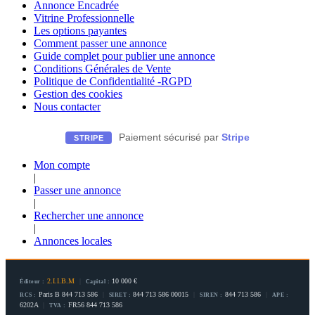
Annonce Encadrée
Vitrine Professionnelle
Les options payantes
Comment passer une annonce
Guide complet pour publier une annonce
Conditions Générales de Vente
Politique de Confidentialité -RGPD
Gestion des cookies
Nous contacter
Paiement sécurisé par
Stripe
STRIPE
Mon compte
|
Passer une annonce
|
Rechercher une annonce
|
Annonces locales
2.I.I.B.M
|
10 000 €
Éditeur :
Capital :
Paris B 844 713 586
|
844 713 586 00015
|
844 713 586
|
RCS :
SIRET :
SIREN :
APE :
6202A
|
FR56 844 713 586
TVA :