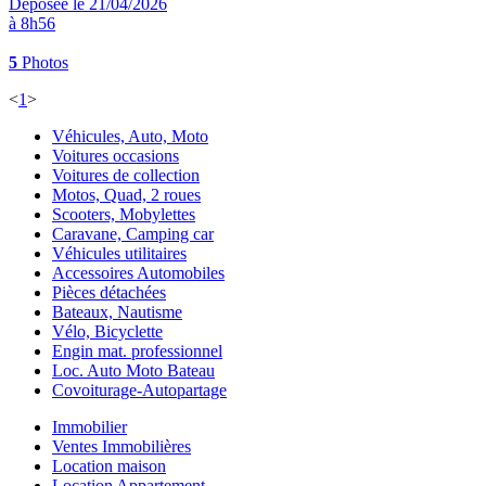
Déposée le 21/04/2026
à 8h56
5
Photos
<
1
>
Véhicules, Auto, Moto
Voitures occasions
Voitures de collection
Motos, Quad, 2 roues
Scooters, Mobylettes
Caravane, Camping car
Véhicules utilitaires
Accessoires Automobiles
Pièces détachées
Bateaux, Nautisme
Vélo, Bicyclette
Engin mat. professionnel
Loc. Auto Moto Bateau
Covoiturage-Autopartage
Immobilier
Ventes Immobilières
Location maison
Location Appartement