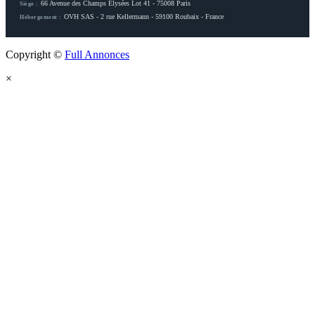
66 Avenue des Champs Elysées Lot 41 - 75008 Paris
Siège :
OVH SAS - 2 rue Kellermann - 59100 Roubaix - France
Hébergement :
Copyright ©
Full Annonces
×