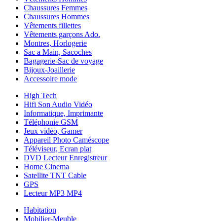
Chaussures Femmes
Chaussures Hommes
Vêtements fillettes
Vêtements garçons Ado.
Montres, Horlogerie
Sac a Main, Sacoches
Bagagerie-Sac de voyage
Bijoux-Joaillerie
Accessoire mode
High Tech
Hifi Son Audio Vidéo
Informatique, Imprimante
Téléphonie GSM
Jeux vidéo, Gamer
Appareil Photo Caméscope
Téléviseur, Ecran plat
DVD Lecteur Enregistreur
Home Cinema
Satellite TNT Cable
GPS
Lecteur MP3 MP4
Habitation
Mobilier-Meuble