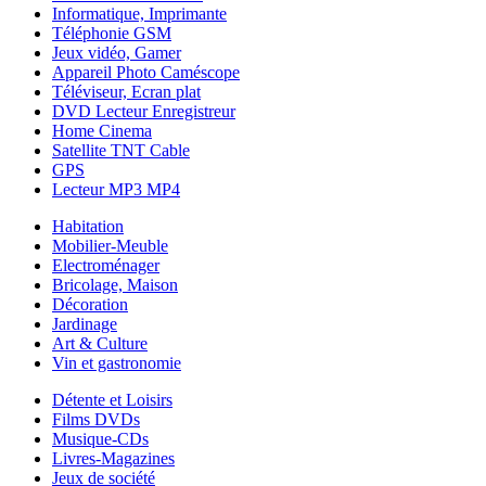
Informatique, Imprimante
Téléphonie GSM
Jeux vidéo, Gamer
Appareil Photo Caméscope
Téléviseur, Ecran plat
DVD Lecteur Enregistreur
Home Cinema
Satellite TNT Cable
GPS
Lecteur MP3 MP4
Habitation
Mobilier-Meuble
Electroménager
Bricolage, Maison
Décoration
Jardinage
Art & Culture
Vin et gastronomie
Détente et Loisirs
Films DVDs
Musique-CDs
Livres-Magazines
Jeux de société