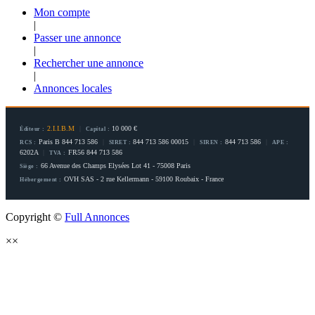
Mon compte
|
Passer une annonce
|
Rechercher une annonce
|
Annonces locales
2.I.I.B.M
|
10 000 €
Éditeur :
Capital :
Paris B 844 713 586
|
844 713 586 00015
|
844 713 586
|
RCS :
SIRET :
SIREN :
APE :
6202A
|
FR56 844 713 586
TVA :
66 Avenue des Champs Elysées Lot 41 - 75008 Paris
Siège :
OVH SAS - 2 rue Kellermann - 59100 Roubaix - France
Hébergement :
Copyright ©
Full Annonces
×
×