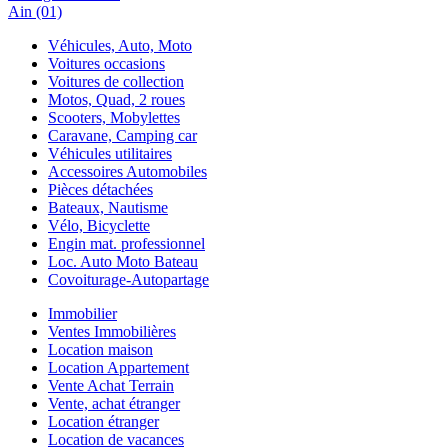
Ain (01)
Véhicules, Auto, Moto
Voitures occasions
Voitures de collection
Motos, Quad, 2 roues
Scooters, Mobylettes
Caravane, Camping car
Véhicules utilitaires
Accessoires Automobiles
Pièces détachées
Bateaux, Nautisme
Vélo, Bicyclette
Engin mat. professionnel
Loc. Auto Moto Bateau
Covoiturage-Autopartage
Immobilier
Ventes Immobilières
Location maison
Location Appartement
Vente Achat Terrain
Vente, achat étranger
Location étranger
Location de vacances