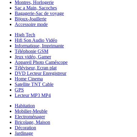
Montres, Horlogerie
Sac a Main, Sacoches
Bagagerie-Sac de voyage
Bijoux-Joaillerie
Accessoire mode
High Tech
Hifi Son Audio Vidéo
Informatique, Imprimante
Téléphonie GSM
Jeux vidéo, Gamer
Appareil Photo Caméscope
Téléviseur, Ecran plat
DVD Lecteur Enregistreur
Home Cinema
Satellite TNT Cable
GPS
Lecteur MP3 MP4
Habitation
Mobilier-Meuble
Electroménager
Bricolage, Maison
Décoration
Jardinage