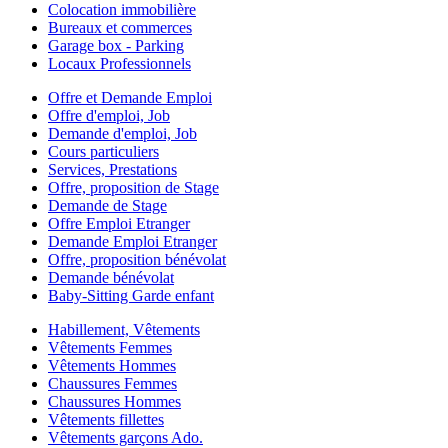
Colocation immobilière
Bureaux et commerces
Garage box - Parking
Locaux Professionnels
Offre et Demande Emploi
Offre d'emploi, Job
Demande d'emploi, Job
Cours particuliers
Services, Prestations
Offre, proposition de Stage
Demande de Stage
Offre Emploi Etranger
Demande Emploi Etranger
Offre, proposition bénévolat
Demande bénévolat
Baby-Sitting Garde enfant
Habillement, Vêtements
Vêtements Femmes
Vêtements Hommes
Chaussures Femmes
Chaussures Hommes
Vêtements fillettes
Vêtements garçons Ado.