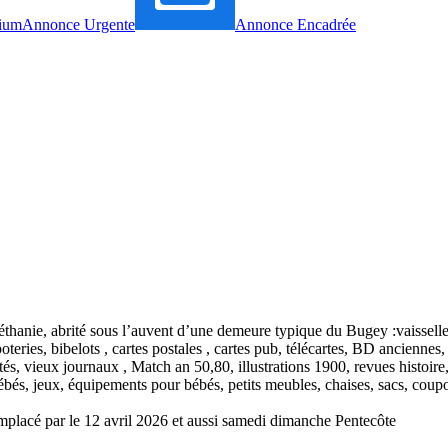
ium
Annonce Urgente
Annonce Encadrée
thanie, abrité sous l’auvent d’une demeure typique du Bugey :vaisselle, 
teries, bibelots , cartes postales , cartes pub, télécartes, BD anciennes, 
tés, vieux journaux , Match an 50,80, illustrations 1900, revues histoire, 
és, jeux, équipements pour bébés, petits meubles, chaises, sacs, coupon
mplacé par le 12 avril 2026 et aussi samedi dimanche Pentecôte