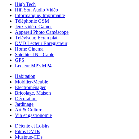
High Tech
Hifi Son Audio Vidéo
Informatique, Imprimante
Téléphonie GSM
Jeux vidéo, Gamer
Appareil Photo Caméscope
Téléviseur, Ecran plat
DVD Lecteur Enregistreur
Home Cinema
Satellite TNT Cable
GPS
Lecteur MP3 MP4
Habitation
Mobilier-Meuble
Electroménager
Bricolage, Maison
Décoration
Jardinage
Art & Culture
Vin et gastronomie
Détente et Loisirs
Films DVDs
Musique-CDs