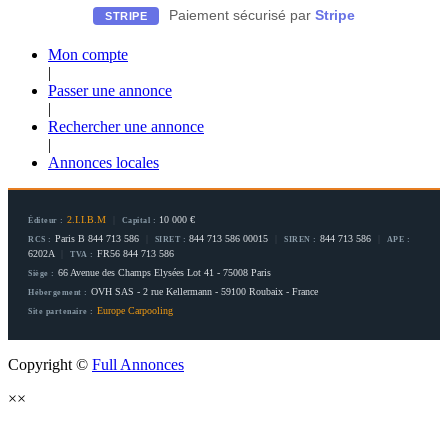
Paiement sécurisé par
Stripe
STRIPE
Mon compte
|
Passer une annonce
|
Rechercher une annonce
|
Annonces locales
2.I.I.B.M
|
10 000 €
Éditeur :
Capital :
Paris B 844 713 586
|
844 713 586 00015
|
844 713 586
|
RCS :
SIRET :
SIREN :
APE :
6202A
|
FR56 844 713 586
TVA :
66 Avenue des Champs Elysées Lot 41 - 75008 Paris
Siège :
OVH SAS - 2 rue Kellermann - 59100 Roubaix - France
Hébergement :
Europe Carpooling
Site partenaire :
Copyright ©
Full Annonces
×
×