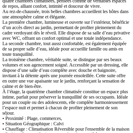
quatre chambres climatisées, pensées comme de véritables espaces
de repos, alliant confort, intimité et douceur de vivre.
Au rez-de-chaussée, trois belles chambres accueillent les hôtes dans
une atmosphère calme et élégante.
La première chambre, lumineuse et ouverte sur l’extérieur, bénéficie
d’un accès direct au jardin, permettant de profiter pleinement du
cadre verdoyant dès le réveil. Elle dispose de sa salle d’eau privative
avec WC, offrant un confort optimal et une totale indépendance.
La seconde chambre, tout aussi confortable, est également équipée
de sa propre salle d’eau, idéale pour accueillir famille ou amis en
toute tranquillité.
La troisième chambre, véritable suite, se distingue par ses beaux
volumes et son agencement soigné. Accessible par un dressing, elle
dispose d’une salle d’eau complète avec douche et baignoire,
invitant à la détente après une journée ensoleillée. Cette suite offre
en outre une vue apaisante sur le jardin, renforçant la sensation de
calme et de bien-être.
À l’étage, la quatrième chambre climatisée constitue un espace plus
intime, parfait pour préserver la tranquillité de ses occupants. Idéale
pour un couple ou des adolescents, elle complète harmonieusement
l’espace nuit et permet à chacun de profiter pleinement de son
séjour.
• Proximité : Plage, commerces,
• Situation Géographique : Calvi
• Chauffage : Climatisation Réversible pour l'ensemble de la maison