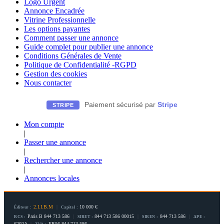
Logo Urgent
Annonce Encadrée
Vitrine Professionnelle
Les options payantes
Comment passer une annonce
Guide complet pour publier une annonce
Conditions Générales de Vente
Politique de Confidentialité -RGPD
Gestion des cookies
Nous contacter
Paiement sécurisé par
Stripe
STRIPE
Mon compte
|
Passer une annonce
|
Rechercher une annonce
|
Annonces locales
2.I.I.B.M
|
10 000 €
Éditeur :
Capital :
Paris B 844 713 586
|
844 713 586 00015
|
844 713 586
|
RCS :
SIRET :
SIREN :
APE :
6202A
|
FR56 844 713 586