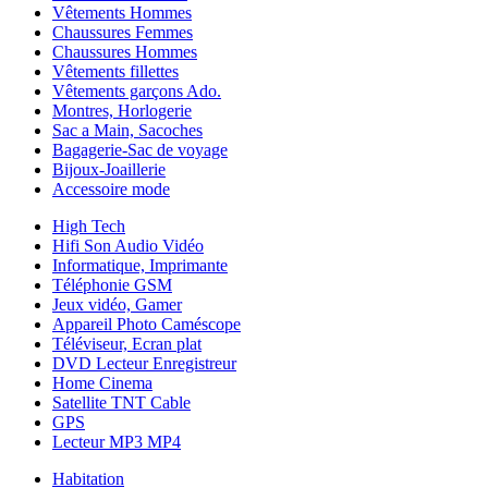
Vêtements Hommes
Chaussures Femmes
Chaussures Hommes
Vêtements fillettes
Vêtements garçons Ado.
Montres, Horlogerie
Sac a Main, Sacoches
Bagagerie-Sac de voyage
Bijoux-Joaillerie
Accessoire mode
High Tech
Hifi Son Audio Vidéo
Informatique, Imprimante
Téléphonie GSM
Jeux vidéo, Gamer
Appareil Photo Caméscope
Téléviseur, Ecran plat
DVD Lecteur Enregistreur
Home Cinema
Satellite TNT Cable
GPS
Lecteur MP3 MP4
Habitation