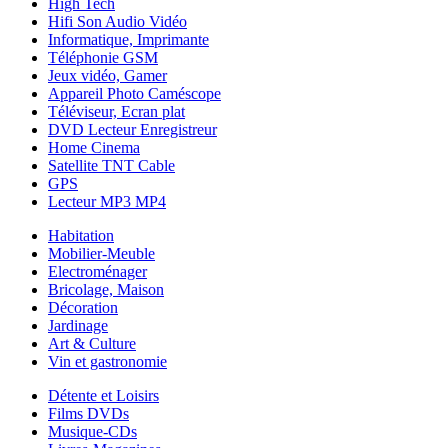
High Tech
Hifi Son Audio Vidéo
Informatique, Imprimante
Téléphonie GSM
Jeux vidéo, Gamer
Appareil Photo Caméscope
Téléviseur, Ecran plat
DVD Lecteur Enregistreur
Home Cinema
Satellite TNT Cable
GPS
Lecteur MP3 MP4
Habitation
Mobilier-Meuble
Electroménager
Bricolage, Maison
Décoration
Jardinage
Art & Culture
Vin et gastronomie
Détente et Loisirs
Films DVDs
Musique-CDs