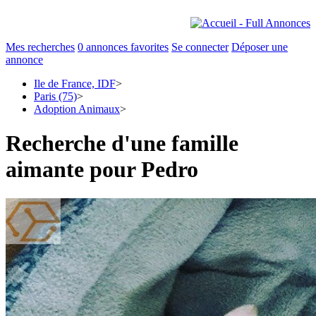
Mes recherches
0
annonces favorites
Se connecter
Déposer une
annonce
Ile de France, IDF
>
Paris (75)
>
Adoption Animaux
>
Recherche d'une famille
aimante pour Pedro