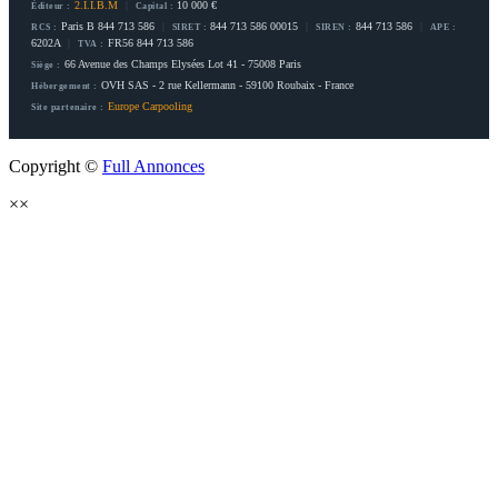
2.I.I.B.M
|
10 000 €
Éditeur :
Capital :
Paris B 844 713 586
|
844 713 586 00015
|
844 713 586
|
RCS :
SIRET :
SIREN :
APE :
6202A
|
FR56 844 713 586
TVA :
66 Avenue des Champs Elysées Lot 41 - 75008 Paris
Siège :
OVH SAS - 2 rue Kellermann - 59100 Roubaix - France
Hébergement :
Europe Carpooling
Site partenaire :
Copyright ©
Full Annonces
×
×