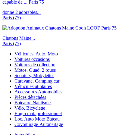
donne 2 adorables...
Paris (75)
Chatons Maine...
Paris (75)
Véhicules, Auto, Moto
Voitures occasions
Voitures de collection
Motos, Quad, 2 roues
Scooters, Mobylettes
Caravane, Camping car
Véhicules utilitaires
Accessoires Automobiles
Pièces détachées
Bateaux, Nautisme
Vélo, Bicyclette
Engin mat. professionnel
Loc. Auto Moto Bateau
Covoiturage-Autopartage
Immobilier