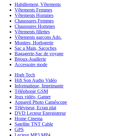
Habillement, Vêtements
Vêtements Femmes
Vêtements Hommes
Chaussures Femmes
Chaussures Hommes
Vêtements fillettes
Vêtements garçons Ado.
Montres, Horlogerie
Sac a Main, Sacoches
Bagagerie-Sac de voyage
Bijoux-Joaillerie
Accessoire mode
High Tech
Hifi Son Audio Vidéo
Informatique, Imprimante
Téléphonie GSM
Jeux vidéo, Gamer
Appareil Photo Caméscope
Téléviseur, Ecran plat
DVD Lecteur Enregistreur
Home Cinema
Satellite TNT Cable
GPS
Lecteur MP3 MP4