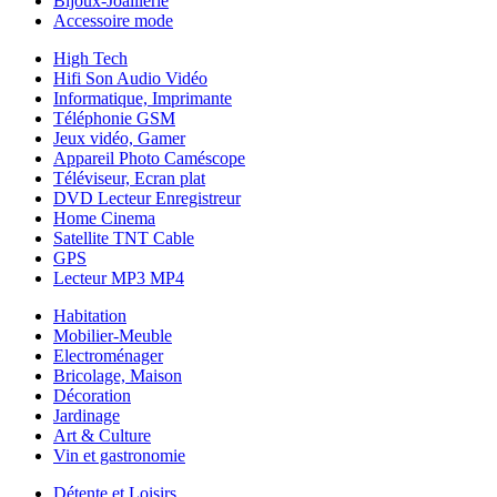
Bijoux-Joaillerie
Accessoire mode
High Tech
Hifi Son Audio Vidéo
Informatique, Imprimante
Téléphonie GSM
Jeux vidéo, Gamer
Appareil Photo Caméscope
Téléviseur, Ecran plat
DVD Lecteur Enregistreur
Home Cinema
Satellite TNT Cable
GPS
Lecteur MP3 MP4
Habitation
Mobilier-Meuble
Electroménager
Bricolage, Maison
Décoration
Jardinage
Art & Culture
Vin et gastronomie
Détente et Loisirs