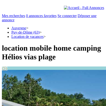
Mes recherches
0
annonces favorites
Se connecter
Déposer une
annonce
Auvergne
>
Puy-de-Dôme (63)
>
Location de vacances
>
location mobile home camping
Hélios vias plage