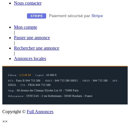
Nous contacter
Paiement sécurisé par
Stripe
STRIPE
Mon compte
|
Passer une annonce
|
Rechercher une annonce
|
Annonces locales
2.I.I.B.M
|
10 000 €
Éditeur :
Capital :
Paris B 844 713 586
|
844 713 586 00015
|
844 713 586
|
RCS :
SIRET :
SIREN :
APE :
6202A
|
FR56 844 713 586
TVA :
66 Avenue des Champs Elysées Lot 41 - 75008 Paris
Siège :
OVH SAS - 2 rue Kellermann - 59100 Roubaix - France
Hébergement :
Copyright ©
Full Annonces
×
×