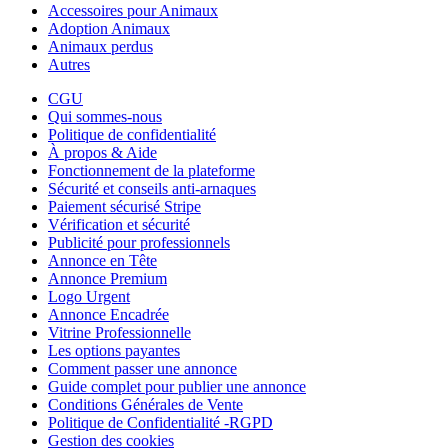
Accessoires pour Animaux
Adoption Animaux
Animaux perdus
Autres
CGU
Qui sommes-nous
Politique de confidentialité
À propos & Aide
Fonctionnement de la plateforme
Sécurité et conseils anti-arnaques
Paiement sécurisé Stripe
Vérification et sécurité
Publicité pour professionnels
Annonce en Tête
Annonce Premium
Logo Urgent
Annonce Encadrée
Vitrine Professionnelle
Les options payantes
Comment passer une annonce
Guide complet pour publier une annonce
Conditions Générales de Vente
Politique de Confidentialité -RGPD
Gestion des cookies