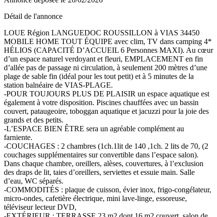
Détail de l'annonce
LOUE Région LANGUEDOC ROUSSILLON à VIAS 34450
MOBILE HOME TOUT ÉQUIPE avec clim, TV dans camping 4*
HÉLIOS (CAPACITÉ D’ACCUEIL 6 Personnes MAXI). Au cœur
d’un espace naturel verdoyant et fleuri, EMPLACEMENT en fin
d’allée pas de passage ni circulation, à seulement 200 mètres d’une
plage de sable fin (idéal pour les tout petit) et à 5 minutes de la
station balnéaire de VIAS-PLAGE.
-POUR TOUJOURS PLUS DE PLAISIR un espace aquatique est
également à votre disposition. Piscines chauffées avec un bassin
couvert, pataugeoire, toboggan aquatique et jacuzzi pour la joie des
grands et des petits.
-L’ESPACE BIEN ÊTRE sera un agréable complément au
farniente.
-COUCHAGES : 2 chambres (1ch.1lit de 140 ,1ch. 2 lits de 70, (2
couchages supplémentaires sur convertible dans l’espace salon).
Dans chaque chambre, oreillers, alèses, couvertures, à l’exclusion
des draps de lit, taies d’oreillers, serviettes et essuie main. Salle
d’eau, WC séparés.
-COMMODITÉS : plaque de cuisson, évier inox, frigo-congélateur,
micro-ondes, cafetière électrique, mini lave-linge, essoreuse,
téléviseur lecteur DVD,
-EXTÉRIEUR : TERRASSE 23 m2 dont 16 m2 couvert, salon de