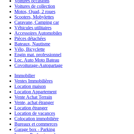
Voitures occasions
Voitures de collection
Motos, Quad, 2 roues
Scooters, Mobylettes
Caravane, Camping car
Véhicules utilitaires
Accessoires Automobiles
Pièces détachées
Bateaux, Nautisme
Vélo, Bicyclette
Engin mat. professionnel
Loc. Auto Moto Bateau
Covoiturage-Autopartage
Immobilier
Ventes Immobilières
Location maison
Location Appartement
Vente Achat Terrain
Vente, achat étranger
Location étranger
Location de vacances
Colocation immobilière
Bureaux et commerces
Garage box - Parking