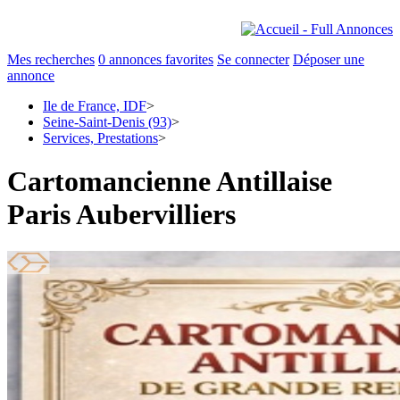
Mes recherches
0
annonces favorites
Se connecter
Déposer une
annonce
Ile de France, IDF
>
Seine-Saint-Denis (93)
>
Services, Prestations
>
Cartomancienne Antillaise
Paris Aubervilliers