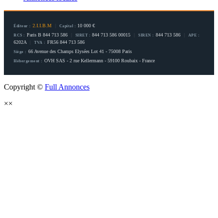
2.I.I.B.M
|
10 000 €
Éditeur :
Capital :
Paris B 844 713 586
|
844 713 586 00015
|
844 713 586
|
RCS :
SIRET :
SIREN :
APE :
6202A
|
FR56 844 713 586
TVA :
66 Avenue des Champs Elysées Lot 41 - 75008 Paris
Siège :
OVH SAS - 2 rue Kellermann - 59100 Roubaix - France
Hébergement :
Copyright ©
Full Annonces
×
×