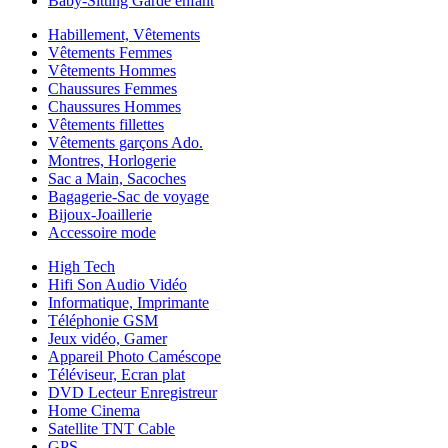
Baby-Sitting Garde enfant
Habillement, Vêtements
Vêtements Femmes
Vêtements Hommes
Chaussures Femmes
Chaussures Hommes
Vêtements fillettes
Vêtements garçons Ado.
Montres, Horlogerie
Sac a Main, Sacoches
Bagagerie-Sac de voyage
Bijoux-Joaillerie
Accessoire mode
High Tech
Hifi Son Audio Vidéo
Informatique, Imprimante
Téléphonie GSM
Jeux vidéo, Gamer
Appareil Photo Caméscope
Téléviseur, Ecran plat
DVD Lecteur Enregistreur
Home Cinema
Satellite TNT Cable
GPS