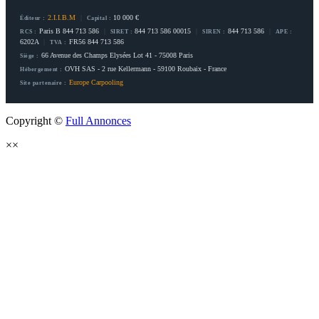
2.I.I.B.M
|
10 000 €
Éditeur :
Capital :
Paris B 844 713 586
|
844 713 586 00015
|
844 713 586
|
RCS :
SIRET :
SIREN :
APE :
6202A
|
FR56 844 713 586
TVA :
66 Avenue des Champs Elysées Lot 41 - 75008 Paris
Siège :
OVH SAS - 2 rue Kellermann - 59100 Roubaix - France
Hébergement :
Europe Carpooling
Site partenaire :
Copyright ©
Full Annonces
×
×