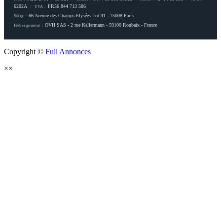
6202A
|
FR56 844 713 586
TVA :
66 Avenue des Champs Elysées Lot 41 - 75008 Paris
Siège :
OVH SAS - 2 rue Kellermann - 59100 Roubaix - France
Hébergement :
Copyright ©
Full Annonces
×
×