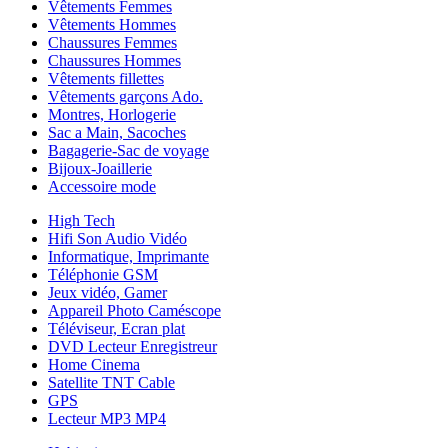
Vêtements Femmes
Vêtements Hommes
Chaussures Femmes
Chaussures Hommes
Vêtements fillettes
Vêtements garçons Ado.
Montres, Horlogerie
Sac a Main, Sacoches
Bagagerie-Sac de voyage
Bijoux-Joaillerie
Accessoire mode
High Tech
Hifi Son Audio Vidéo
Informatique, Imprimante
Téléphonie GSM
Jeux vidéo, Gamer
Appareil Photo Caméscope
Téléviseur, Ecran plat
DVD Lecteur Enregistreur
Home Cinema
Satellite TNT Cable
GPS
Lecteur MP3 MP4