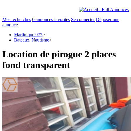
Mes recherches
0
annonces favorites
Se connecter
Déposer une
annonce
Martinique 972
>
Bateaux, Nautisme
>
Location de pirogue 2 places
fond transparent