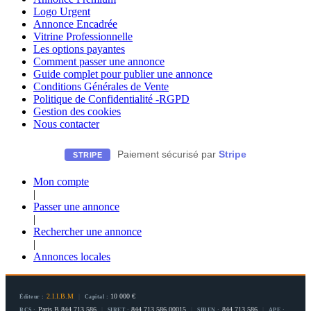
Logo Urgent
Annonce Encadrée
Vitrine Professionnelle
Les options payantes
Comment passer une annonce
Guide complet pour publier une annonce
Conditions Générales de Vente
Politique de Confidentialité -RGPD
Gestion des cookies
Nous contacter
Paiement sécurisé par
Stripe
STRIPE
Mon compte
|
Passer une annonce
|
Rechercher une annonce
|
Annonces locales
2.I.I.B.M
|
10 000 €
Éditeur :
Capital :
Paris B 844 713 586
|
844 713 586 00015
|
844 713 586
|
RCS :
SIRET :
SIREN :
APE :