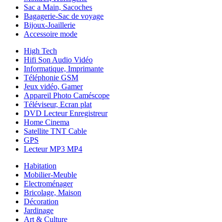
Sac a Main, Sacoches
Bagagerie-Sac de voyage
Bijoux-Joaillerie
Accessoire mode
High Tech
Hifi Son Audio Vidéo
Informatique, Imprimante
Téléphonie GSM
Jeux vidéo, Gamer
Appareil Photo Caméscope
Téléviseur, Ecran plat
DVD Lecteur Enregistreur
Home Cinema
Satellite TNT Cable
GPS
Lecteur MP3 MP4
Habitation
Mobilier-Meuble
Electroménager
Bricolage, Maison
Décoration
Jardinage
Art & Culture