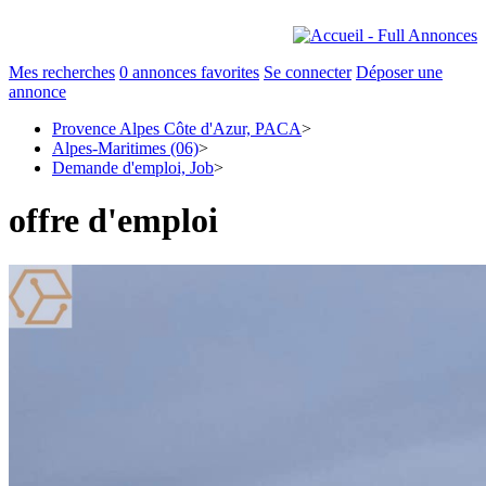
Mes recherches
0
annonces favorites
Se connecter
Déposer une
annonce
Provence Alpes Côte d'Azur, PACA
>
Alpes-Maritimes (06)
>
Demande d'emploi, Job
>
offre d'emploi