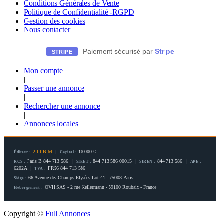
Conditions Générales de Vente
Politique de Confidentialité -RGPD
Gestion des cookies
Nous contacter
Paiement sécurisé par
Stripe
STRIPE
Mon compte
|
Passer une annonce
|
Rechercher une annonce
|
Annonces locales
2.I.I.B.M
|
10 000 €
Éditeur :
Capital :
Paris B 844 713 586
|
844 713 586 00015
|
844 713 586
|
RCS :
SIRET :
SIREN :
APE :
6202A
|
FR56 844 713 586
TVA :
66 Avenue des Champs Elysées Lot 41 - 75008 Paris
Siège :
OVH SAS - 2 rue Kellermann - 59100 Roubaix - France
Hébergement :
Copyright ©
Full Annonces