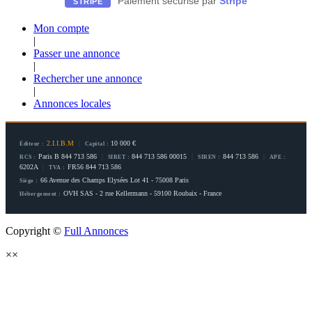
Paiement sécurisé par
Stripe
STRIPE
Mon compte
|
Passer une annonce
|
Rechercher une annonce
|
Annonces locales
2.I.I.B.M
|
10 000 €
Éditeur :
Capital :
Paris B 844 713 586
|
844 713 586 00015
|
844 713 586
|
RCS :
SIRET :
SIREN :
APE :
6202A
|
FR56 844 713 586
TVA :
66 Avenue des Champs Elysées Lot 41 - 75008 Paris
Siège :
OVH SAS - 2 rue Kellermann - 59100 Roubaix - France
Hébergement :
Copyright ©
Full Annonces
×
×