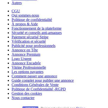
Autres
CGU
Qui sommes-nous
Politique de confidentialité
À propos & Aide
Fonctionnement de la plateforme
Sécurité et conseils anti-arnaques
Paiement sécurisé Stripe
Vérification et sécurité
Publicité pour professionnels
Annonce en Tête
Annonce Premium
Logo Urgent
Annonce Encadrée
Vitrine Professionnelle
Les options payantes
Comment passer une annonce
Guide complet pour publier une annonce
Conditions Générales de Vente
Politique de Confidentialité -RGPD
Gestion des cookies
Nous contacter