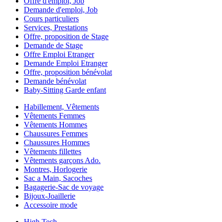
Offre d'emploi, Job
Demande d'emploi, Job
Cours particuliers
Services, Prestations
Offre, proposition de Stage
Demande de Stage
Offre Emploi Etranger
Demande Emploi Etranger
Offre, proposition bénévolat
Demande bénévolat
Baby-Sitting Garde enfant
Habillement, Vêtements
Vêtements Femmes
Vêtements Hommes
Chaussures Femmes
Chaussures Hommes
Vêtements fillettes
Vêtements garçons Ado.
Montres, Horlogerie
Sac a Main, Sacoches
Bagagerie-Sac de voyage
Bijoux-Joaillerie
Accessoire mode
High Tech