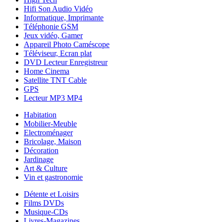
Hifi Son Audio Vidéo
Informatique, Imprimante
Téléphonie GSM
Jeux vidéo, Gamer
Appareil Photo Caméscope
Téléviseur, Ecran plat
DVD Lecteur Enregistreur
Home Cinema
Satellite TNT Cable
GPS
Lecteur MP3 MP4
Habitation
Mobilier-Meuble
Electroménager
Bricolage, Maison
Décoration
Jardinage
Art & Culture
Vin et gastronomie
Détente et Loisirs
Films DVDs
Musique-CDs
Livres-Magazines