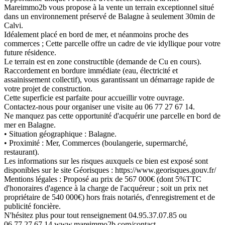
Mareimmo2b vous propose à la vente un terrain exceptionnel situé
dans un environnement préservé de Balagne à seulement 30min de
Calvi.
Idéalement placé en bord de mer, et néanmoins proche des
commerces ; Cette parcelle offre un cadre de vie idyllique pour votre
future résidence.
Le terrain est en zone constructible (demande de Cu en cours).
Raccordement en bordure immédiate (eau, électricité et
assainissement collectif), vous garantissant un démarrage rapide de
votre projet de construction.
Cette superficie est parfaite pour accueillir votre ouvrage.
Contactez-nous pour organiser une visite au 06 77 27 67 14.
Ne manquez pas cette opportunité d'acquérir une parcelle en bord de
mer en Balagne.
• Situation géographique : Balagne.
• Proximité : Mer, Commerces (boulangerie, supermarché,
restaurant).
Les informations sur les risques auxquels ce bien est exposé sont
disponibles sur le site Géorisques : https://www.georisques.gouv.fr/
Mentions légales : Proposé au prix de 567 000€ (dont 5%TTC
d'honoraires d'agence à la charge de l'acquéreur ; soit un prix net
propriétaire de 540 000€) hors frais notariés, d'enregistrement et de
publicité foncière.
N'hésitez plus pour tout renseignement 04.95.37.07.85 ou
06.77.27.67.14 www.mareimmo2b.com/contact