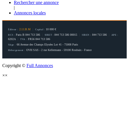
Rechercher une annonce
|
Annonces locales
2.I.I.B.M
|
10 000 €
Éditeur :
Capital :
Paris B 844 713 586
|
844 713 586 00015
|
844 713 586
|
RCS :
SIRET :
SIREN :
APE :
6202A
|
FR56 844 713 586
TVA :
66 Avenue des Champs Elysées Lot 41 - 75008 Paris
Siège :
OVH SAS - 2 rue Kellermann - 59100 Roubaix - France
Hébergement :
Copyright ©
Full Annonces
×
×