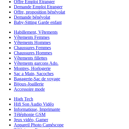
Offre Emploi Etranger
Demande Emploi Etranger
Offre, proposition bénévolat
Demande bénévolat
Baby-Sitting Garde enfant
Habillement, Vêtements
Vêtements Femmes
Vêtements Hommes
Chaussures Femmes
Chaussures Hommes
Vêtements fillettes
Vêtements garçons Ado.
Montres, Horlogerie
Sac a Main, Sacoches
Bagagerie-Sac de voyage
Bijoux-Joaillerie
Accessoire mode
High Tech
Hifi Son Audio Vidéo
Informatique, Imprimante
Téléphonie GSM
Jeux vidéo, Gamer
Appareil Photo Caméscope