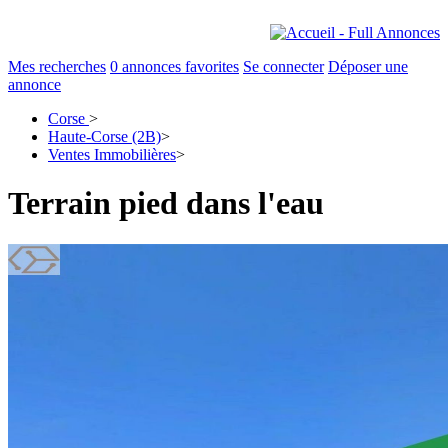
Mes recherches
0
annonces favorites
Se connecter
Déposer une
annonce
Corse
>
Haute-Corse (2B)
>
Ventes Immobilières
>
Terrain pied dans l'eau