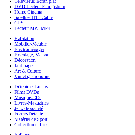
Téléviseur, Ecran plat
DVD Lecteur Enregistreur
Home Cinema
Satellite TNT Cable
GPS
Lecteur MP3 MP4
Habitation
Mobilier-Meuble
Electroménager
Bricolage, Maison
Décoration
Jardinage
Art & Culture
Vin et gastronomie
Détente et Loisirs
Films DVDs
Musique-CDs
Livres-Magazines
Jeux de société
Forme-Détente
Matériel de Sport
Collection et Loisir
Enfance