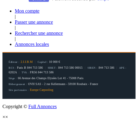
Mon compte
|
Passer une annonce
|
Rechercher une annonce
|
Annonces locales
2.I.I.B.M
|
10 000 €
Éditeur :
Capital :
Paris B 844 713 586
|
844 713 586 00015
|
844 713 586
|
RCS :
SIRET :
SIREN :
APE :
6202A
|
FR56 844 713 586
TVA :
66 Avenue des Champs Elysées Lot 41 - 75008 Paris
Siège :
OVH SAS - 2 rue Kellermann - 59100 Roubaix - France
Hébergement :
Europe Carpooling
Site partenaire :
Copyright ©
Full Annonces
×
×