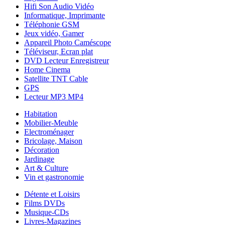
Hifi Son Audio Vidéo
Informatique, Imprimante
Téléphonie GSM
Jeux vidéo, Gamer
Appareil Photo Caméscope
Téléviseur, Ecran plat
DVD Lecteur Enregistreur
Home Cinema
Satellite TNT Cable
GPS
Lecteur MP3 MP4
Habitation
Mobilier-Meuble
Electroménager
Bricolage, Maison
Décoration
Jardinage
Art & Culture
Vin et gastronomie
Détente et Loisirs
Films DVDs
Musique-CDs
Livres-Magazines