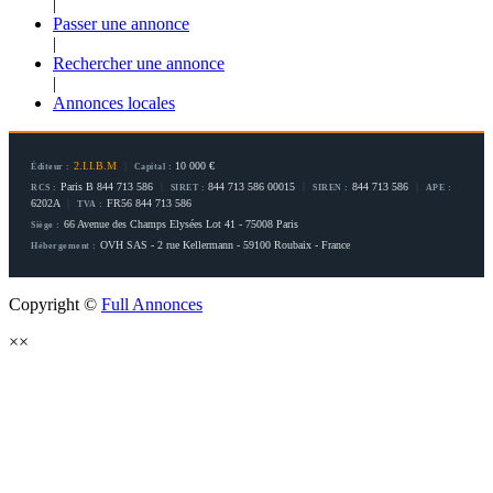
|
Passer une annonce
|
Rechercher une annonce
|
Annonces locales
2.I.I.B.M
|
10 000 €
Éditeur :
Capital :
Paris B 844 713 586
|
844 713 586 00015
|
844 713 586
|
RCS :
SIRET :
SIREN :
APE :
6202A
|
FR56 844 713 586
TVA :
66 Avenue des Champs Elysées Lot 41 - 75008 Paris
Siège :
OVH SAS - 2 rue Kellermann - 59100 Roubaix - France
Hébergement :
Copyright ©
Full Annonces
×
×