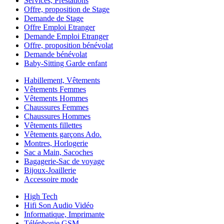
Services, Prestations
Offre, proposition de Stage
Demande de Stage
Offre Emploi Etranger
Demande Emploi Etranger
Offre, proposition bénévolat
Demande bénévolat
Baby-Sitting Garde enfant
Habillement, Vêtements
Vêtements Femmes
Vêtements Hommes
Chaussures Femmes
Chaussures Hommes
Vêtements fillettes
Vêtements garçons Ado.
Montres, Horlogerie
Sac a Main, Sacoches
Bagagerie-Sac de voyage
Bijoux-Joaillerie
Accessoire mode
High Tech
Hifi Son Audio Vidéo
Informatique, Imprimante
Téléphonie GSM