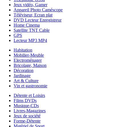
Jeux vidéo, Gamer
Appareil Photo Caméscope
Téléviseur, Ecran plat
DVD Lecteur Enregistreur
Home Cinema
Satellite TNT Cable
GPS
Lecteur MP3 MP4
Habitation
Mobilier-Meuble
Electroménager
Bricolage, Maison
Décoration
Jardinage
Art & Culture
Vin et gastronomie
Détente et Loisirs
Films DVDs
Musique-CDs
Livres-Magazines
Jeux de société
Forme-Détente
Matériel de Sport