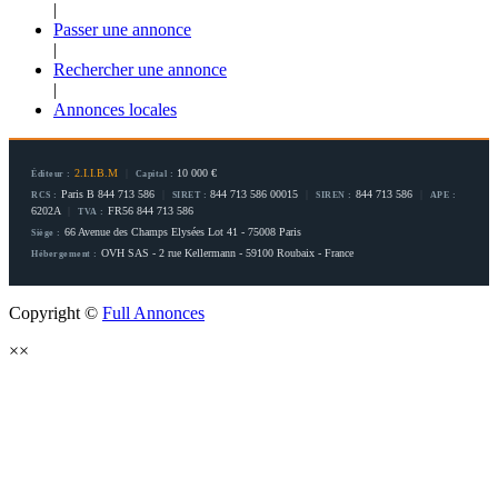
|
Passer une annonce
|
Rechercher une annonce
|
Annonces locales
2.I.I.B.M
|
10 000 €
Éditeur :
Capital :
Paris B 844 713 586
|
844 713 586 00015
|
844 713 586
|
RCS :
SIRET :
SIREN :
APE :
6202A
|
FR56 844 713 586
TVA :
66 Avenue des Champs Elysées Lot 41 - 75008 Paris
Siège :
OVH SAS - 2 rue Kellermann - 59100 Roubaix - France
Hébergement :
Copyright ©
Full Annonces
×
×