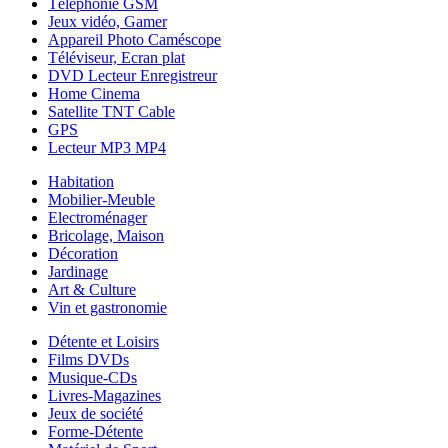
Téléphonie GSM
Jeux vidéo, Gamer
Appareil Photo Caméscope
Téléviseur, Ecran plat
DVD Lecteur Enregistreur
Home Cinema
Satellite TNT Cable
GPS
Lecteur MP3 MP4
Habitation
Mobilier-Meuble
Electroménager
Bricolage, Maison
Décoration
Jardinage
Art & Culture
Vin et gastronomie
Détente et Loisirs
Films DVDs
Musique-CDs
Livres-Magazines
Jeux de société
Forme-Détente